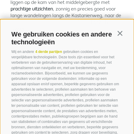
liggen op de kam van het middelgebergte met
prachtige uitzichten
, zonnig en precies goed voor
lange wandelingen langs de Kastanienweg, naar de
kastelen, kerken en kloosters of door
idyllische
bossen
.
We gebruiken cookies en andere
Continu
technologieën
Het
natuuraanbod
in onze belevenisrijke regio is zo
gevarieerd als bijna nergens anders in Zuid-Tirol. Op
Wij en andere
4 derde partijen
gebruiken cookies en
de dalbodem rond Klausen bevinden zich de
vergelijkbare technologieën. Deze tools zijn essentieel voor het
riviervlaktes van de Eisack, ideaal voor uitgebreide
verbeteren van de gebruikerservaring van digitale inhoud, het
fietstochten en
wandelingen
.
optimaliseren van navigatie en, met uw toestemming, voor
reclamedoeleinden. Bijvoorbeeld, we kunnen uw gegevens
gebruiken voor de volgende doeleinden: informatie op een
In het zuiden maakt de Villanderer Alm met de
apparaat opslaan en/of openen, beperkte gegevens gebruiken om
Rittner Horn het
wandelparadijs
aan één kant van
advertenties te selecteren, profielen aanmaken ten behoeve van
het dal af. Het is de op een na grootste alpenweide
gepersonaliseerde advertenties, profielen gebruiken voor de
selectie van gepersonaliseerde advertenties, profielen aanmaken
van Zuid-Tirol. Alpenweiden, heidevelden, meren en
ter personalisatie van content, profielen gebruiken ter selectie van
glooiende bergtoppen reiken tot 2.500 meter en
gepersonaliseerde content, de prestaties van advertenties meten,
openen een uitgestrekt wandelgebied met vele
contentprestaties meten, publieksgroepen begrijpen aan de hand
gezellige
berghutten
voor het hele gezin, die het
van statistieken of combinaties van gegevens uit verschillende
hele jaar door geopend zijn.
bronnen, diensten ontwikkelen en verbeteren, beperkte gegevens
gebruiken om content te selecteren, zorg dragen voor beveiliging,
In het noorden bakenen de Alpe di Latzfons en zie