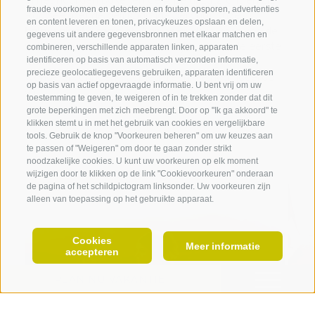
fraude voorkomen en detecteren en fouten opsporen, advertenties
Radlsee met de gelijknamige berghut onze
en content leveren en tonen, privacykeuzes opslaan en delen,
belevenisrijke regio
af. Aan de andere kant van de
gegevens uit andere gegevensbronnen met elkaar matchen en
vallei, boven het dorp Laion/Lajen, rijzen de eerste
combineren, verschillende apparaten linken, apparaten
identificeren op basis van automatisch verzonden informatie,
Dolomietenmassieven
op en beloven gedurfde
360° VIEW
precieze geolocatiegegevens gebruiken, apparaten identificeren
wandelervaringen voor iedereen die nog hogerop
op basis van actief opgevraagde informatie. U bent vrij om uw
wil.
FOTO & VIDEO
toestemming te geven, te weigeren of in te trekken zonder dat dit
grote beperkingen met zich meebrengt. Door op "Ik ga akkoord" te
EVENEMENTEN
klikken stemt u in met het gebruik van cookies en vergelijkbare
tools. Gebruik de knop "Voorkeuren beheren" om uw keuzes aan
te passen of "Weigeren" om door te gaan zonder strikt
noodzakelijke cookies. U kunt uw voorkeuren op elk moment
wijzigen door te klikken op de link "Cookievoorkeuren" onderaan
de pagina of het schildpictogram linksonder. Uw voorkeuren zijn
alleen van toepassing op het gebruikte apparaat.
Cookies
NL
Meer informatie
accepteren
PLAN NU VAKANTIE