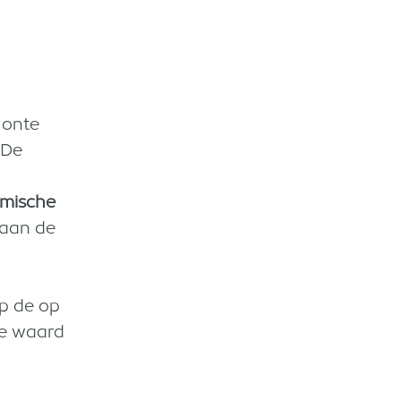
Monte
 De
mische
 aan de
p de op
te waard