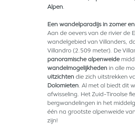
Alpen
.
Een wandelparadijs in zomer en
Aan de oevers van de rivier de 
wandelgebied van Villanders, d
Villandro (2.509 meter). De Vil
panoramische alpenweide
midde
wandelmogelijkheden
in alle mo
uitzichten
die zich uitstrekken 
Dolomieten
. Al met al biedt di
afwisseling. Het Zuid-Tiroolse f
bergwandelingen in het middel
één na grootste alpenweide van
zijn!