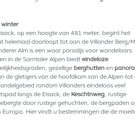
 winter
Eisack, op een hoogte van 481 meter, begint het
at helemaal doorloopt tot aan de Villander Berg/
landerer Alm is een waar paradijs voor wandelaars:
n in de Sarntaler Alpen biedt
eindeloze
eilijkheidsgraden, gezellige
berghutten
en
panora
van de gletsjers van de hoofdkam van de Alpen tot
t wandelgebied rondom Villanders eindeloos veel
ietspad langs de Eisack, de
Keschtnweg
, rustige
gebergte door rustige gehuchten, de bergpaden o
 Europa. Hier vindt u bestemmingen die de moei