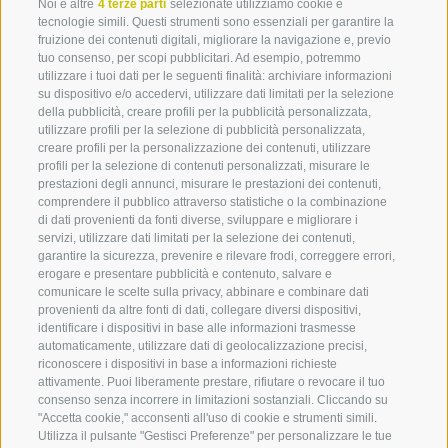
Noi e altre
4 terze parti
selezionate utilizziamo cookie e
ORARI DI APERTURA
tecnologie simili. Questi strumenti sono essenziali per garantire la
Leggenda:
LUNEDÌ - VENERDÌ: ORE 09.00 - 12.00
fruizione dei contenuti digitali, migliorare la navigazione e, previo
tuo consenso, per scopi pubblicitari. Ad esempio, potremmo
utilizzare i tuoi dati per le seguenti finalità: archiviare informazioni
🌞🌙🍽️
– pranzo & cena
su dispositivo e/o accedervi, utilizzare dati limitati per la selezione
della pubblicità, creare profili per la pubblicità personalizzata,
utilizzare profili per la selezione di pubblicità personalizzata,
🌙🍽️
– solo cena
creare profili per la personalizzazione dei contenuti, utilizzare
profili per la selezione di contenuti personalizzati, misurare le
☕
– café
prestazioni degli annunci, misurare le prestazioni dei contenuti,
CREDITS
COOKIE POLICY
PRIVACY
PREFERENZE COOKIES
comprendere il pubblico attraverso statistiche o la combinazione
MAPPA DEL SITO
PARTNER
di dati provenienti da fonti diverse, sviluppare e migliorare i
🍰
– dolce
servizi, utilizzare dati limitati per la selezione dei contenuti,
created with passion by
garantire la sicurezza, prevenire e rilevare frodi, correggere errori,
🍨
– gelato
erogare e presentare pubblicità e contenuto, salvare e
comunicare le scelte sulla privacy, abbinare e combinare dati
provenienti da altre fonti di dati, collegare diversi dispositivi,
🍷
– vino / Törggelen
identificare i dispositivi in base alle informazioni trasmesse
automaticamente, utilizzare dati di geolocalizzazione precisi,
360° VIEW
🍹
– bar / bevande
Alloggi
Chicche
Vacan
riconoscere i dispositivi in base a informazioni richieste
attivamente. Puoi liberamente prestare, rifiutare o revocare il tuo
FOTO & VIDEO
Adig
consenso senza incorrere in limitazioni sostanziali. Cliccando su
Alloggi a Villandro
Alpe di Villandro
"Accetta cookie," acconsenti all'uso di cookie e strumenti simili.
EVENTI
Hotel a Villandro
Chiesetta del Morto & Lago
Vacanz
Utilizza il pulsante "Gestisci Preferenze" per personalizzare le tue
al Morto
Appartamenti vacanze a