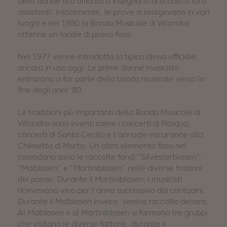
delle bande era affidata a insegnanti di scuola o loro
INVERNO
ESTATE
assistenti. Inizialmente, le prove si svolgevano in vari
Pacchetti vacanza
luoghi e nel 1980 la Banda Musicale di Villandro
ottenne un locale di prova fisso.
Nel 1977 venne introdotta la tipica divisa ufficiale,
ancora in uso oggi. Le prime donne musiciste
entrarono a far parte della banda musicale verso la
fine degli anni '80.
Le tradizioni più importanti della Banda Musicale di
Villandro sono eventi come i concerti di Pasqua,
concerti di Santa Cecilia e l'annuale escursione alla
Chiesetta di Morto. Un altro elemento fisso nel
calendario sono le raccolte fondi “Silvesterblasen”,
“Maiblasen” e “Martiniblasen” nelle diverse frazioni
del paese. Durante il Martiniblasen, i musicisti
ricevevano vino per l’anno successivo dai contadini.
Durante il Maiblasen invece, veniva raccolto denaro.
Al Maiblasen e al Martiniblasen si formano tre gruppi
che visitano le diverse fattorie, durante il