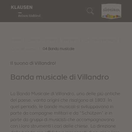
Gioia in vacanza
Chi siamo
Siamo buongustai
Siamo amanti della natura
Siamo esploratori
Cerca alloggio
Vino e buoni sapori
Chiusa
I nostri ristoranti
I nostri alpeggi
10 consigli top
Prenota alloggio
|
|
|
|
Home
Gioia in vacanza
Villandro
Chicche a Villandro
Esperienze in natura
|
Giro del paese
04 Banda musicale
Barbiano
Törggelen
Escursioni incantevoli
Eventi
Come raggiungerci
Scoperte
Il suono di Villandro!
Velturno
I nostri viticoltori
Bike
Spasso in famiglia
Alto Adige Guest Pass
Banda musicale di Villandro
Villandro
Prodotti del territorio
Ciaspolate ed escursioni
Arte & cultura
Guida vacanza digitale
La Banda Musicale di Villandro, una delle più antiche
Siamo sostenibili
Eventi di gusto
Sci
Tradizioni & usanze
Download
del paese, vanta origini che risalgono al 1803. In
quel periodo, le bande musicali si sviluppavano in
parte da compagnie militari e da “Schützen” e in
Gioia d'inverno
Shopping e mercati
Webcam & 360° Tour
parte da gruppi di musicisti che accompagnavano
con i loro strumenti i cori delle chiese. La direzione
Stories
Meteo