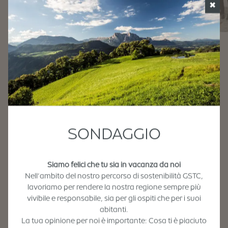
✖
Informazioni "Banda musicale
Villandro"
Contatto
SONDAGGIO
Banda Musicale Villandro
Via J.-Schguanin 17/1
Esercizi partner Giro del Paese Villandro
39040 Villandro
Siamo felici che tu sia in vacanza da noi
mkvillanders@gmail.com
Nell’ambito del nostro percorso di sostenibilità GSTC,
Boutique Hotel & Ristorante
🌞🌙🍽️ ☕ 🍰
mkvillanders@pec.it
lavoriamo per rendere la nostra regione sempre più
Ansitz Steinbock
🍨 🍹
vivibile e responsabile, sia per gli ospiti che per i suoi
Ulteriori stazioni
abitanti.
Rappresentante legale:
Panorama Hotel Flora
🍹
La tua opinione per noi è importante: Cosa ti è piaciuto
Kainzwaldner Tobias