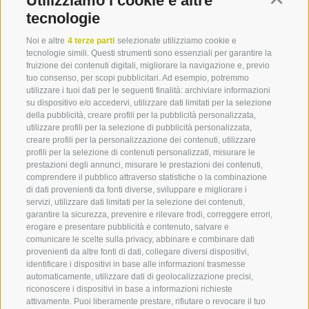
Utilizziamo i cookie e altre
tecnologie
SCOPRI LE NOSTRE MALGHE
Noi e altre
4 terze parti
selezionate utilizziamo cookie e
tecnologie simili. Questi strumenti sono essenziali per garantire la
fruizione dei contenuti digitali, migliorare la navigazione e, previo
tuo consenso, per scopi pubblicitari. Ad esempio, potremmo
utilizzare i tuoi dati per le seguenti finalità: archiviare informazioni
su dispositivo e/o accedervi, utilizzare dati limitati per la selezione
della pubblicità, creare profili per la pubblicità personalizzata,
utilizzare profili per la selezione di pubblicità personalizzata,
creare profili per la personalizzazione dei contenuti, utilizzare
profili per la selezione di contenuti personalizzati, misurare le
prestazioni degli annunci, misurare le prestazioni dei contenuti,
comprendere il pubblico attraverso statistiche o la combinazione
di dati provenienti da fonti diverse, sviluppare e migliorare i
servizi, utilizzare dati limitati per la selezione dei contenuti,
garantire la sicurezza, prevenire e rilevare frodi, correggere errori,
erogare e presentare pubblicità e contenuto, salvare e
comunicare le scelte sulla privacy, abbinare e combinare dati
provenienti da altre fonti di dati, collegare diversi dispositivi,
identificare i dispositivi in base alle informazioni trasmesse
automaticamente, utilizzare dati di geolocalizzazione precisi,
360° VIEW
riconoscere i dispositivi in base a informazioni richieste
attivamente. Puoi liberamente prestare, rifiutare o revocare il tuo
FOTO & VIDEO