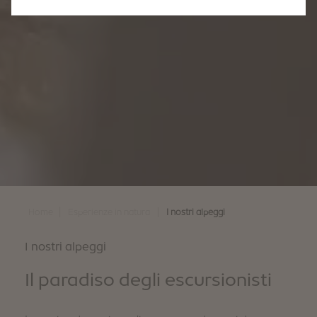
|
|
Home
Esperienze in natura
I nostri alpeggi
I nostri alpeggi
Il paradiso degli escursionisti