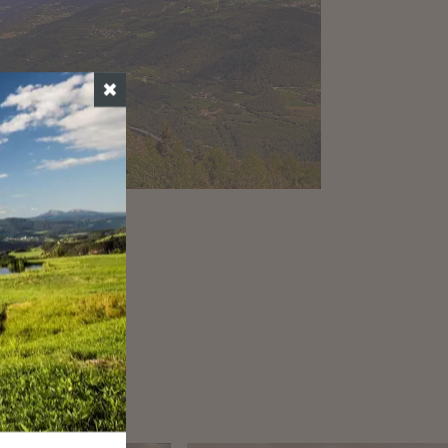
✖
NDRO