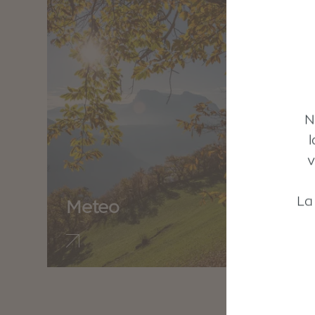
N
v
La
Meteo
I