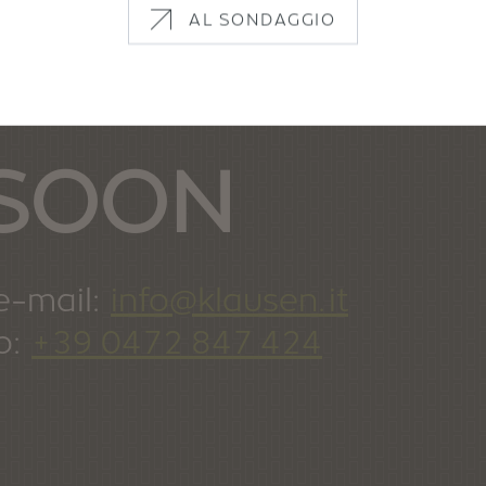
AL SONDAGGIO
 SOON
e-mail:
info@klausen.it
o:
+39 0472 847 424