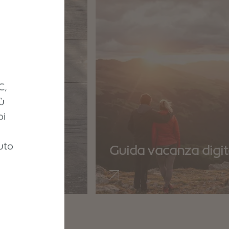
C,
ù
oi
uto
Guida vacanza digit
a