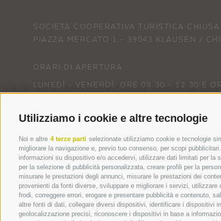
SOCIETÀ COOPERATIVA TURISTICA CHIUSA
PIAZZA MERCATO 1 -
39043 KLAUSEN / CH
ORARI DI APERTURA
LUNEDÌ - VENERDÌ: ORE 08.30 - 12.30 E OR
SABATO: ORE 09.00 - 12.00
Utilizziamo i cookie e altre tecnologie
Noi e altre
4 terze parti
selezionate utilizziamo cookie e tecnologie simi
migliorare la navigazione e, previo tuo consenso, per scopi pubblicitari.
CREDITS
COOKIE P
informazioni su dispositivo e/o accedervi, utilizzare dati limitati per la se
per la selezione di pubblicità personalizzata, creare profili per la person
misurare le prestazioni degli annunci, misurare le prestazioni dei conte
provenienti da fonti diverse, sviluppare e migliorare i servizi, utilizzare 
Alloggi
Chicch
frodi, correggere errori, erogare e presentare pubblicità e contenuto, s
altre fonti di dati, collegare diversi dispositivi, identificare i dispositi
Alloggi a Barbiano
Le cascate
geolocalizzazione precisi, riconoscere i dispositivi in base a informazio
Alloggi a Velturno
Il Sentier