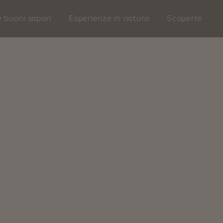
e buoni sapori
Esperienze in natura
Scoperte
LAZFON
VILLANDRO