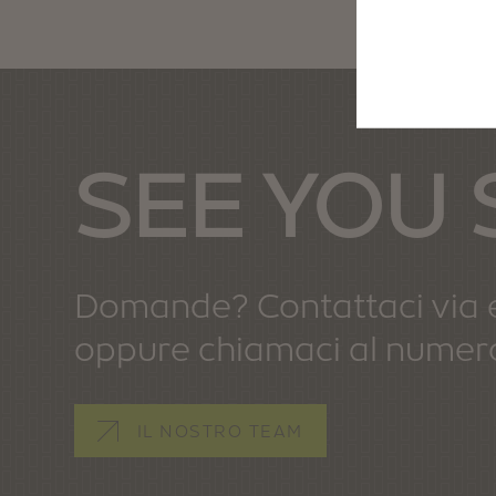
SEE YOU
Domande? Contattaci via 
oppure chiamaci al numer
IL NOSTRO TEAM