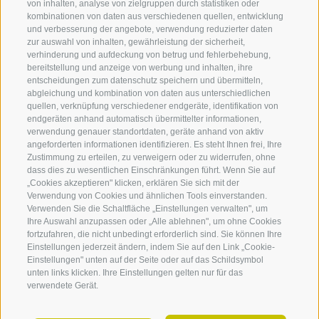
von inhalten, analyse von zielgruppen durch statistiken oder
kombinationen von daten aus verschiedenen quellen, entwicklung
created with passion by
und verbesserung der angebote, verwendung reduzierter daten
zur auswahl von inhalten, gewährleistung der sicherheit,
verhinderung und aufdeckung von betrug und fehlerbehebung,
bereitstellung und anzeige von werbung und inhalten, ihre
entscheidungen zum datenschutz speichern und übermitteln,
abgleichung und kombination von daten aus unterschiedlichen
Unterkünfte
Highlights
Urlau
quellen, verknüpfung verschiedener endgeräte, identifikation von
endgeräten anhand automatisch übermittelter informationen,
Unterkünfte Barbian
Barbianer Wasserfälle
Urlaub 
verwendung genauer standortdaten, geräte anhand von aktiv
angeforderten informationen identifizieren. Es steht Ihnen frei, Ihre
Hotels in Barbian
Dreikirchen
Urlaub 
Zustimmung zu erteilen, zu verweigern oder zu widerrufen, ohne
360° VIEW
Ferienwohungen in Barbian
Kollmann
Urlaub 
dass dies zu wesentlichen Einschränkungen führt. Wenn Sie auf
Pensionen in Barbian
Barbianer Zwetschkenweg
Urlaub 
„Cookies akzeptieren" klicken, erklären Sie sich mit der
FOTO & VIDEO
Urlaub auf dem Baurnhof in
Rittner Horn
Urlaub 
Verwendung von Cookies und ähnlichen Tools einverstanden.
Barbian
Verwenden Sie die Schaltfläche „Einstellungen verwalten", um
Trostburg
Urlaub 
EVENTS
Ihre Auswahl anzupassen oder „Alle ablehnen", um ohne Cookies
Gasthöfe in Barbian
Der schiefe Turm von
Urlaub 
fortzufahren, die nicht unbedingt erforderlich sind. Sie können Ihre
Barbian
Webcam
Einstellungen jederzeit ändern, indem Sie auf den Link „Cookie-
Kirchen & Kapellen
Einstellungen" unten auf der Seite oder auf das Schildsymbol
unten links klicken. Ihre Einstellungen gelten nur für das
Hängebrücke Barbian
verwendete Gerät.
Events in Barbian