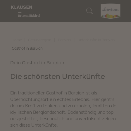
Genussregion
Wer wir sind
Wir sind Genießer
Wir sind Naturliebhaber
Wir sind Entdecker
Unterkunft suchen
Wein & Kulinarik
Klausen
Unsere Gastbetriebe
Unser Almengebiet
10 Highlights
Unterkunft buchen
|
|
|
|
Home
Genussregion
Barbian
Unterkünfte in Barbian
Naturerlebnis
Gasthof in Barbian
Barbian
Törggelen
Genussvoll wandern
Events
So erreichst du uns
Entdecken
Dein Gasthof in Barbian
Feldthurns
Unsere Winzer
Biken
Familienspaß
Südtirol Guest Pass
Die schönsten Unterkünfte
Villanders
Regionale Produkte
Schneeschuh- & Winterwandern
Kunst & Kultur
Digitaler Urlaubsbegleiter
Ein traditioneller Gasthof in Barbian ist als
Wir sind nachhaltig
Genussevents
Skifahren
Traditionen & Bräuche
Downloads
Übernachtungsort ein echtes Erlebnis. Hier geht’s
darum Kraft zu tanken und zu erholen, inmitten der
idyllischen Berglandschaft. Bodenständig und top
Wintergaudi
Shopping & Märkte
Webcam & 360° Tour
ausgestattet, beschaulich und unverfälscht zeigen
sich diese Unterkünfte.
Stories
Wetter