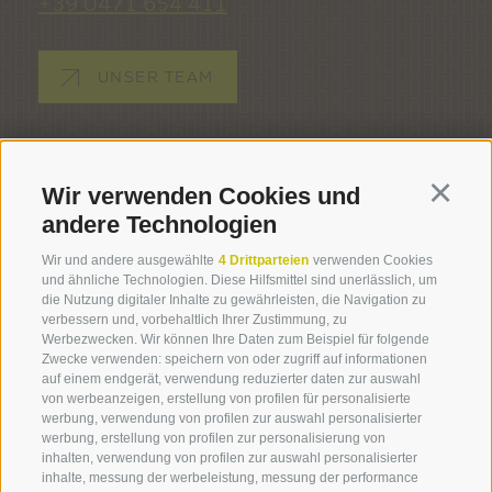
+39 0471 654 411
UNSER TEAM
TOURIST INFO BARBIAN
BARBIANER STRASSE 29 -
39040 BARBIAN
(BZ)
Wir verwenden Cookies und
Continu
andere Technologien
ÖFFNUNGSZEITEN
Wir und andere ausgewählte
4 Drittparteien
verwenden Cookies
MONTAG - FREITAG: 09.00 - 12.00 UHR
und ähnliche Technologien. Diese Hilfsmittel sind unerlässlich, um
die Nutzung digitaler Inhalte zu gewährleisten, die Navigation zu
verbessern und, vorbehaltlich Ihrer Zustimmung, zu
Werbezwecken. Wir können Ihre Daten zum Beispiel für folgende
Zwecke verwenden: speichern von oder zugriff auf informationen
auf einem endgerät, verwendung reduzierter daten zur auswahl
von werbeanzeigen, erstellung von profilen für personalisierte
werbung, verwendung von profilen zur auswahl personalisierter
werbung, erstellung von profilen zur personalisierung von
IMPRESSUM
COOKIE-RICHTLINIE
PRIVACY
inhalten, verwendung von profilen zur auswahl personalisierter
COOKIE PRÄFERENZEN
MARKTPLATZ
SITEMAP
inhalte, messung der werbeleistung, messung der performance
MITGLIEDERBEREICH
PARTNER