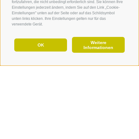
fortzufahren, die nicht unbedingt erforderlich sind. Sie können Ihre
Einstellungen jederzeit ändern, indem Sie auf den Link „Cookie-
Einstellungen" unten auf der Seite oder auf das Schildsymbol
unten links klicken. Ihre Einstellungen gelten nur für das
verwendete Gerät.
Weitere
DE
OK
Informationen
JETZT URLAUB PLANEN
GASTRO
Wir sind deine Gastbetriebe
Vom traditionellen Törggelelokal hin zum alpin-
Barbianer Zwetschke
mediterranen Restaurant: In unserer Genussregion ist im
Kastanie
wahrsten sinne des Wortes für jeden Geschmack was