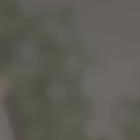
SOMMER
WINTER
Urlaubspakete