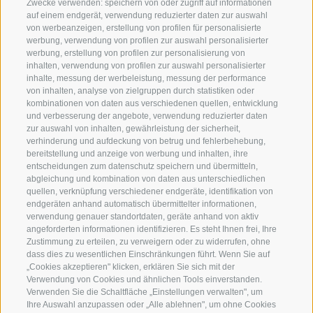
Zwecke verwenden: speichern von oder zugriff auf informationen
Devise im Genussland Südtirol. Die Kochkunst in
auf einem endgerät, verwendung reduzierter daten zur auswahl
von werbeanzeigen, erstellung von profilen für personalisierte
unserer Ferienregion setzt auf
vollen Geschmack
werbung, verwendung von profilen zur auswahl personalisierter
und
heimische Zutaten
– in urigen Bauernstuben,
werbung, erstellung von profilen zur personalisierung von
ebenso wie auf Almen, Hütten und in feinen
inhalten, verwendung von profilen zur auswahl personalisierter
Restaurants. Immer wieder verbinden sich kreative
inhalte, messung der werbeleistung, messung der performance
Genussevents
, herrliche Wanderungen und
von inhalten, analyse von zielgruppen durch statistiken oder
kombinationen von daten aus verschiedenen quellen, entwicklung
zauberhafte Kulturschätze zu einem besonders
und verbesserung der angebote, verwendung reduzierter daten
leckeren Ganzen. Hier findet das
Törggelen
seinen
zur auswahl von inhalten, gewährleistung der sicherheit,
Ursprung, hier lassen wir die
Weinkultur
hochleben,
verhinderung und aufdeckung von betrug und fehlerbehebung,
hier wird
bester Südtiroler Speck
hergestellt, hier
bereitstellung und anzeige von werbung und inhalten, ihre
entscheidungen zum datenschutz speichern und übermitteln,
wird die traditionelle Küche besonders kreativ
abgleichung und kombination von daten aus unterschiedlichen
interpretiert. Kurzum: Hier wird Südtirol in vollen
quellen, verknüpfung verschiedener endgeräte, identifikation von
Zügen genossen!
endgeräten anhand automatisch übermittelter informationen,
verwendung genauer standortdaten, geräte anhand von aktiv
angeforderten informationen identifizieren. Es steht Ihnen frei, Ihre
Zustimmung zu erteilen, zu verweigern oder zu widerrufen, ohne
360° VIEW
dass dies zu wesentlichen Einschränkungen führt. Wenn Sie auf
„Cookies akzeptieren" klicken, erklären Sie sich mit der
FOTO & VIDEO
Verwendung von Cookies und ähnlichen Tools einverstanden.
Verwenden Sie die Schaltfläche „Einstellungen verwalten", um
EVENTS
Ihre Auswahl anzupassen oder „Alle ablehnen", um ohne Cookies