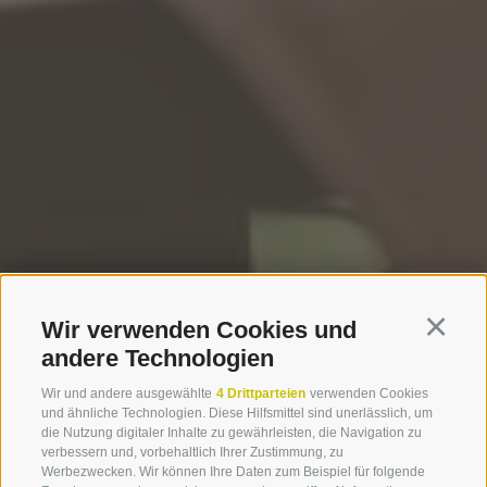
|
|
Home
Wein & Kulinarik
Wir sind Genießer
Wir verwenden Cookies und
Continu
andere Technologien
Genussurlaub Südtirol
Wir und andere ausgewählte
4 Drittparteien
verwenden Cookies
und ähnliche Technologien. Diese Hilfsmittel sind unerlässlich, um
Gleich wird's kulinarisch
die Nutzung digitaler Inhalte zu gewährleisten, die Navigation zu
verbessern und, vorbehaltlich Ihrer Zustimmung, zu
Werbezwecken. Wir können Ihre Daten zum Beispiel für folgende
Frisch, regional und traditionell-raffiniert lautet die