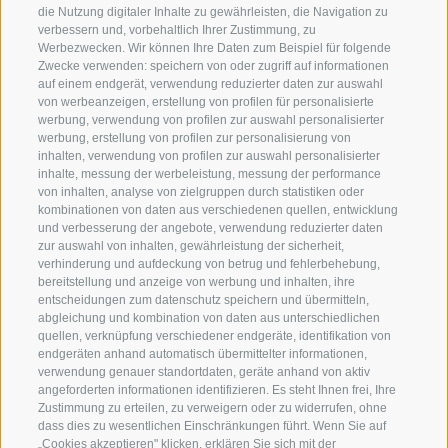
die Nutzung digitaler Inhalte zu gewährleisten, die Navigation zu
verbessern und, vorbehaltlich Ihrer Zustimmung, zu
Werbezwecken. Wir können Ihre Daten zum Beispiel für folgende
Zwecke verwenden: speichern von oder zugriff auf informationen
auf einem endgerät, verwendung reduzierter daten zur auswahl
von werbeanzeigen, erstellung von profilen für personalisierte
nur Highlights anzeigen
werbung, verwendung von profilen zur auswahl personalisierter
werbung, erstellung von profilen zur personalisierung von
nur buchbare anzeigen
inhalten, verwendung von profilen zur auswahl personalisierter
inhalte, messung der werbeleistung, messung der performance
von inhalten, analyse von zielgruppen durch statistiken oder
Karte
Liste
Galerie
kombinationen von daten aus verschiedenen quellen, entwicklung
und verbesserung der angebote, verwendung reduzierter daten
zur auswahl von inhalten, gewährleistung der sicherheit,
Gastronomie/Typische Produkte
verhinderung und aufdeckung von betrug und fehlerbehebung,
bereitstellung und anzeige von werbung und inhalten, ihre
entscheidungen zum datenschutz speichern und übermitteln,
abgleichung und kombination von daten aus unterschiedlichen
quellen, verknüpfung verschiedener endgeräte, identifikation von
endgeräten anhand automatisch übermittelter informationen,
verwendung genauer standortdaten, geräte anhand von aktiv
angeforderten informationen identifizieren. Es steht Ihnen frei, Ihre
Zustimmung zu erteilen, zu verweigern oder zu widerrufen, ohne
360° VIEW
dass dies zu wesentlichen Einschränkungen führt. Wenn Sie auf
„Cookies akzeptieren" klicken, erklären Sie sich mit der