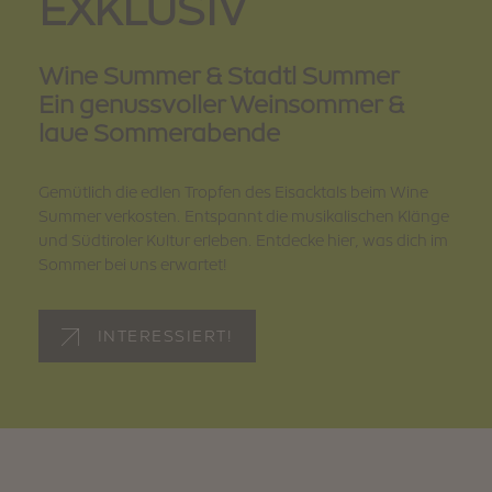
EXKLUSIV
Wine Summer & Stadtl Summer
Ein genussvoller Weinsommer &
laue Sommerabende
Verdingser
Weißweine
Kastanie
Spezialitäten
Barbianer Köstlichkeit
Birnenmehl
Weinkellern
Klausen
Gemütlich die edlen Tropfen des Eisacktals beim Wine
Gassltörggele
Summer verkosten. Entspannt die musikalischen Klänge
14. März
und Südtiroler Kultur erleben. Entdecke hier, was dich im
Sommer bei uns erwartet!
INTERESSIERT!