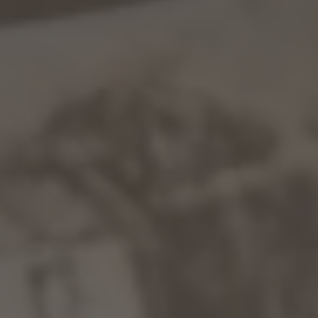
WINTER
SOMMER
Urlaubspakete