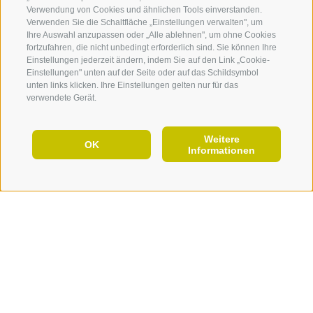
FOTO & VIDEO
Verwendung von Cookies und ähnlichen Tools einverstanden.
Verwenden Sie die Schaltfläche „Einstellungen verwalten", um
EVENTS
Ihre Auswahl anzupassen oder „Alle ablehnen", um ohne Cookies
fortzufahren, die nicht unbedingt erforderlich sind. Sie können Ihre
Einstellungen jederzeit ändern, indem Sie auf den Link „Cookie-
Einstellungen" unten auf der Seite oder auf das Schildsymbol
unten links klicken. Ihre Einstellungen gelten nur für das
verwendete Gerät.
Donnerstag
06
Aug
Vahrn
10:00
+ weitere Termine
Weitere
DE
OK
Informationen
Picknick im Stiftsgarten
JETZT URLAUB PLANEN
Gastronomie/Typische Produkte, Verkostung
Details
Buchen