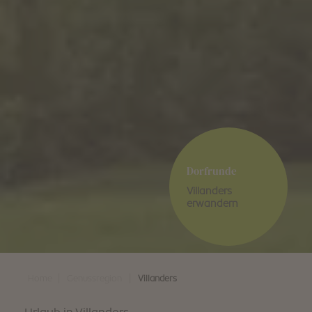
Dorfrunde
Villanders
erwandern
|
|
Home
Genussregion
Villanders