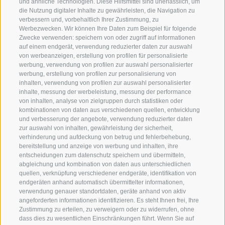
und ähnliche Technologien. Diese Hilfsmittel sind unerlässlich, um
die Nutzung digitaler Inhalte zu gewährleisten, die Navigation zu
verbessern und, vorbehaltlich Ihrer Zustimmung, zu
Werbezwecken. Wir können Ihre Daten zum Beispiel für folgende
Zwecke verwenden: speichern von oder zugriff auf informationen
auf einem endgerät, verwendung reduzierter daten zur auswahl
von werbeanzeigen, erstellung von profilen für personalisierte
werbung, verwendung von profilen zur auswahl personalisierter
werbung, erstellung von profilen zur personalisierung von
inhalten, verwendung von profilen zur auswahl personalisierter
inhalte, messung der werbeleistung, messung der performance
von inhalten, analyse von zielgruppen durch statistiken oder
kombinationen von daten aus verschiedenen quellen, entwicklung
und verbesserung der angebote, verwendung reduzierter daten
zur auswahl von inhalten, gewährleistung der sicherheit,
verhinderung und aufdeckung von betrug und fehlerbehebung,
bereitstellung und anzeige von werbung und inhalten, ihre
entscheidungen zum datenschutz speichern und übermitteln,
abgleichung und kombination von daten aus unterschiedlichen
quellen, verknüpfung verschiedener endgeräte, identifikation von
endgeräten anhand automatisch übermittelter informationen,
verwendung genauer standortdaten, geräte anhand von aktiv
angeforderten informationen identifizieren. Es steht Ihnen frei, Ihre
Zustimmung zu erteilen, zu verweigern oder zu widerrufen, ohne
360° VIEW
dass dies zu wesentlichen Einschränkungen führt. Wenn Sie auf
UNTER TAGE
ZENT