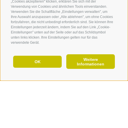
„Cookies akzeptieren" klicken, erklären Sie sich mit der
Das Bergwerk Villanders
Der Mi
FOTO & VIDEO
Verwendung von Cookies und ähnlichen Tools einverstanden.
Verwenden Sie die Schaltfläche „Einstellungen verwalten", um
EVENTS
Ihre Auswahl anzupassen oder „Alle ablehnen", um ohne Cookies
BERGWERK ENTDECKEN
D
fortzufahren, die nicht unbedingt erforderlich sind. Sie können Ihre
Einstellungen jederzeit ändern, indem Sie auf den Link „Cookie-
Einstellungen" unten auf der Seite oder auf das Schildsymbol
unten links klicken. Ihre Einstellungen gelten nur für das
verwendete Gerät.
Weitere
DE
OK
Informationen
JETZT URLAUB PLANEN