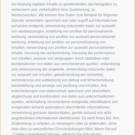
MARKTPLATZ 1 -
39043 KLAUSEN
(BZ)
die Nutzung digitaler Inhalte zu gewährleisten, die Navigation zu
verbessern und, vorbehaltlich Ihrer Zustimmung, zu
Werbezwecken. Wir können Ihre Daten zum Beispiel für folgende
ÖFFNUNGSZEITEN
Zwecke verwenden: speichern von oder zugriff auf informationen
MONTAG - FREITAG: 08.30 - 12.30 UHR UND 14.30 -
auf einem endgerät, verwendung reduzierter daten zur auswahl
18.00 UHR
von werbeanzeigen, erstellung von profilen für personalisierte
werbung, verwendung von profilen zur auswahl personalisierter
SAMSTAG: 09.00 - 12.00 UHR
werbung, erstellung von profilen zur personalisierung von
inhalten, verwendung von profilen zur auswahl personalisierter
inhalte, messung der werbeleistung, messung der performance
von inhalten, analyse von zielgruppen durch statistiken oder
kombinationen von daten aus verschiedenen quellen, entwicklung
und verbesserung der angebote, verwendung reduzierter daten
zur auswahl von inhalten, gewährleistung der sicherheit,
verhinderung und aufdeckung von betrug und fehlerbehebung,
IMPRESSUM
COOKIE-RICHTLINIE
PRIVACY
bereitstellung und anzeige von werbung und inhalten, ihre
COOKIE PRÄFERENZEN
MARKTPLATZ
SITEMAP
entscheidungen zum datenschutz speichern und übermitteln,
MITGLIEDERBEREICH
PARTNER
abgleichung und kombination von daten aus unterschiedlichen
quellen, verknüpfung verschiedener endgeräte, identifikation von
created with passion by
endgeräten anhand automatisch übermittelter informationen,
verwendung genauer standortdaten, geräte anhand von aktiv
angeforderten informationen identifizieren. Es steht Ihnen frei, Ihre
Zustimmung zu erteilen, zu verweigern oder zu widerrufen, ohne
360° VIEW
dass dies zu wesentlichen Einschränkungen führt. Wenn Sie auf
„Cookies akzeptieren" klicken, erklären Sie sich mit der