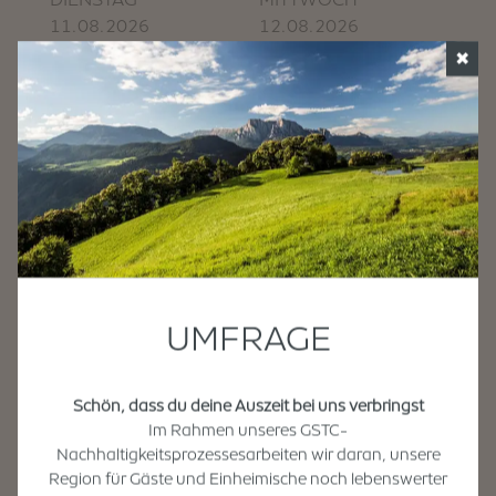
11.08.2026
12.08.2026
✖
13/19°
28/36°
13/19°
28/36°
Zuverlässigkeit: 70%
Zuverlässigkeit: 70%
DONNERSTAG
FREITAG
13.08.2026
14.08.2026
UMFRAGE
12/20°
29/36°
12/20°
29/36°
Zuverlässigkeit: 70%
Zuverlässigkeit: 70%
Schön, dass du deine Auszeit bei uns verbringst
Im Rahmen unseres GSTC-
©
https://provinz.bz.it/wetter
Nachhaltigkeitsprozessesarbeiten wir daran, unsere
Region für Gäste und Einheimische noch lebenswerter