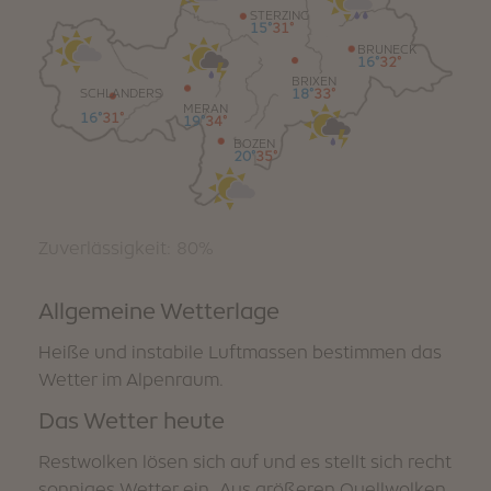
STERZING
WINTER
SOMMER
15°
31°
Urlaubspakete
BRUNECK
16°
32°
BRIXEN
18°
33°
SCHLANDERS
MERAN
16°
31°
19°
34°
BOZEN
20°
35°
Zuverlässigkeit: 80%
Allgemeine Wetterlage
Heiße und instabile Luftmassen bestimmen das
Wetter im Alpenraum.
Das Wetter heute
Restwolken lösen sich auf und es stellt sich recht
sonniges Wetter ein. Aus größeren Quellwolken