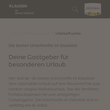
Genussregion
Wer wir sind
Wir sind Genießer
Wir sind Naturliebhaber
Wir sind Entdecker
Unterkunft suchen
Wein & Kulinarik
Klausen
Unsere Gastbetriebe
Unser Almengebiet
10 Highlights
Unterkunft buchen
|
|
Home
Jetzt Urlaub planen
Unterkunft suchen
Naturerlebnis
Barbian
Törggelen
Genussvoll wandern
Events
So erreichst du uns
Die besten Unterkünfte im Eisacktal
Entdecken
Deine Gastgeber für
Feldthurns
Unsere Winzer
Biken
Familienspaß
Südtirol Guest Pass
besonderen Urlaub
Villanders
Regionale Produkte
Schneeschuh- & Winterwandern
Kunst & Kultur
Digitaler Urlaubsbegleiter
Hier sind sie: die besten Unterkünfte im Eisacktal!
Wir sind nachhaltig
Genussevents
Skifahren
Traditionen & Bräuche
Downloads
Vom naturnahen Urlaub auf dem Bauernhof hin zum
rundum-sorglos Wellnessurlaub. Von der familiären
Frühstückspension hin zum einzigartigen
Wintergaudi
Shopping & Märkte
Webcam & 360° Tour
Campingplatz. Die Unterkünfte im Eisacktal sind so
vielfältig wie du selbst.
Stories
Wetter