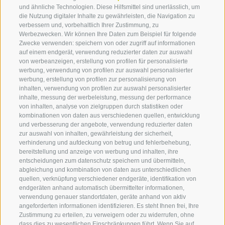
FELDTHURNS UND VILLANDERS
und ähnliche Technologien. Diese Hilfsmittel sind unerlässlich, um
MARKTPLATZ 1 -
39043 KLAUSEN
(BZ)
die Nutzung digitaler Inhalte zu gewährleisten, die Navigation zu
verbessern und, vorbehaltlich Ihrer Zustimmung, zu
Werbezwecken. Wir können Ihre Daten zum Beispiel für folgende
ÖFFNUNGSZEITEN
Zwecke verwenden: speichern von oder zugriff auf informationen
MONTAG - FREITAG: 08.30 - 12.30 UHR UND 14.30 -
auf einem endgerät, verwendung reduzierter daten zur auswahl
18.00 UHR
von werbeanzeigen, erstellung von profilen für personalisierte
werbung, verwendung von profilen zur auswahl personalisierter
SAMSTAG: 09.00 - 12.00 UHR
werbung, erstellung von profilen zur personalisierung von
inhalten, verwendung von profilen zur auswahl personalisierter
inhalte, messung der werbeleistung, messung der performance
von inhalten, analyse von zielgruppen durch statistiken oder
kombinationen von daten aus verschiedenen quellen, entwicklung
und verbesserung der angebote, verwendung reduzierter daten
zur auswahl von inhalten, gewährleistung der sicherheit,
verhinderung und aufdeckung von betrug und fehlerbehebung,
IMPRESSUM
COOKIE-RICHTLINIE
PRIVACY
bereitstellung und anzeige von werbung und inhalten, ihre
COOKIE PRÄFERENZEN
MARKTPLATZ
SITEMAP
entscheidungen zum datenschutz speichern und übermitteln,
MITGLIEDERBEREICH
PARTNER
abgleichung und kombination von daten aus unterschiedlichen
quellen, verknüpfung verschiedener endgeräte, identifikation von
created with passion by
endgeräten anhand automatisch übermittelter informationen,
verwendung genauer standortdaten, geräte anhand von aktiv
angeforderten informationen identifizieren. Es steht Ihnen frei, Ihre
Zustimmung zu erteilen, zu verweigern oder zu widerrufen, ohne
360° VIEW
dass dies zu wesentlichen Einschränkungen führt. Wenn Sie auf