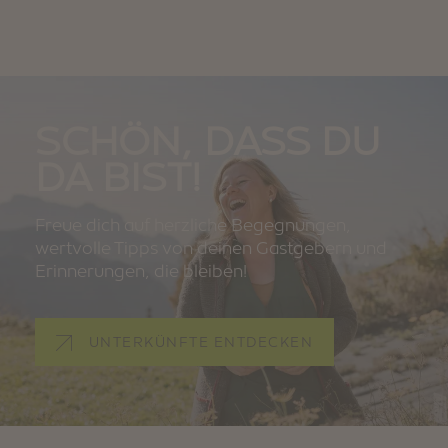
SCHÖN, DASS DU
DA BIST!
Freue dich auf herzliche Begegnungen,
wertvolle Tipps von deinen Gastgebern und
Erinnerungen, die bleiben!
UNTERKÜNFTE ENTDECKEN