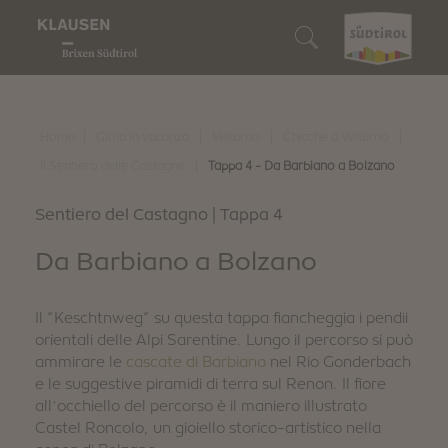
Gioia in vacanza
Chi siamo
Siamo buongustai
Siamo amanti della natura
Siamo esploratori
Cerca alloggio
Vino e buoni sapori
Chiusa
I nostri ristoranti
I nostri alpeggi
10 consigli top
Prenota alloggio
|
|
|
|
Home
Gioia in vacanza
Velturno
Chicche a Velturno
Esperienze in natura
|
Il Sentiero delle Castagne
Tappa 4 - Da Barbiano a Bolzano
Barbiano
Törggelen
Escursioni incantevoli
Eventi
Come raggiungerci
Scoperte
Sentiero del Castagno | Tappa 4
Velturno
I nostri viticoltori
Bike
Spasso in famiglia
Alto Adige Guest Pass
Da Barbiano a Bolzano
Villandro
Prodotti del territorio
Ciaspolate ed escursioni
Arte & cultura
Guida vacanza digitale
Il “Keschtnweg” su questa tappa fiancheggia i pendii
Siamo sostenibili
Eventi di gusto
Sci
Tradizioni & usanze
Download
orientali delle Alpi Sarentine. Lungo il percorso si può
ammirare le
cascate di Barbiano
nel Rio Gonderbach
e le suggestive piramidi di terra sul Renon. Il fiore
Gioia d'inverno
Shopping e mercati
Webcam & 360° Tour
all'occhiello del percorso è il maniero illustrato
Castel Roncolo, un gioiello storico-artistico nella
Stories
Meteo