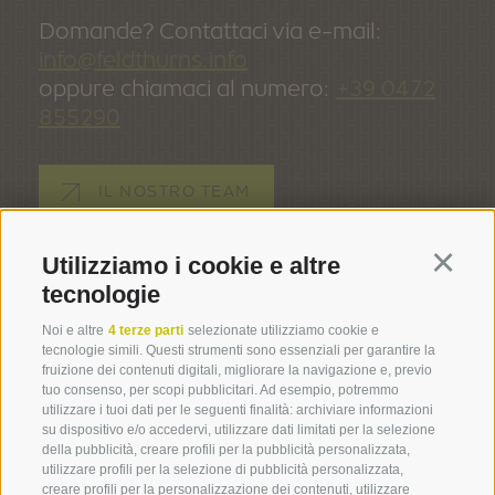
www.zurtraube.com
Domande? Contattaci via e-mail:
info@feldthurns.info
oppure chiamaci al numero:
+39 0472
Hotel Rösslwirt
855290
Dorf 6
Paese
Tel. +39 0471 654 188
info@roesslwirt.com
IL NOSTRO TEAM
www.roesslwirt.com
Utilizziamo i cookie e altre
Continu
TOURIST INFO VELTURNO
Gasthof - Albergo Zum Englwirt
tecnologie
PIAZZA SILVIUS-MAGNAGO 3 -
39040 VELTURNO
Dorf 2
Paese
(BZ)
Noi e altre
4 terze parti
selezionate utilizziamo cookie e
Tel. +39 0471 654 283 // +39 331 4007653
tecnologie simili. Questi strumenti sono essenziali per garantire la
info@englwirt.com
fruizione dei contenuti digitali, migliorare la navigazione e, previo
ORARI DI APERTURA
www.englwirt.com
tuo consenso, per scopi pubblicitari. Ad esempio, potremmo
utilizzare i tuoi dati per le seguenti finalità: archiviare informazioni
LUNEDÌ - VENERDÌ: ORE 09.00 - 12.00
su dispositivo e/o accedervi, utilizzare dati limitati per la selezione
della pubblicità, creare profili per la pubblicità personalizzata,
utilizzare profili per la selezione di pubblicità personalizzata,
Haus - Casa Tirol
creare profili per la personalizzazione dei contenuti, utilizzare