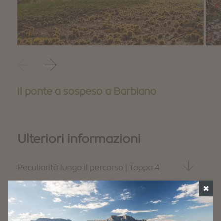
Il ponte a sospeso a Barbiano
Ulteriori informazioni
Peculiarità lungo il percorso | Tappa 4
chiesa parrocchiale di Barbiano e la torre
✖
Come arrivare & parcheggio | Tappa 4
pendente
ponte Ganderbach
Indicazioni stradali:
la chiesa di S. Ingenuino e Albuino