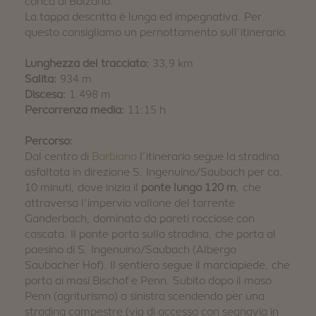
conca di Bolzano.
INVERNO
ESTATE
La tappa descritta è lunga ed impegnativa. Per
Pacchetti vacanza
questo consigliamo un pernottamento sull’itinerario.
Lunghezza del tracciato:
33,9 km
Salita:
934 m
Discesa:
1.498 m
Percorrenza media:
11:15 h
Percorso:
Dal centro di
Barbiano
l’itinerario segue la stradina
asfaltata in direzione S. Ingenuino/Saubach per ca.
10 minuti, dove inizia il
ponte lungo 120 m
, che
attraversa l’impervio vallone del torrente
Ganderbach, dominato da pareti rocciose con
cascata. Il ponte porta sulla stradina, che porta al
paesino di S. Ingenuino/Saubach (Albergo
Saubacher Hof). Il sentiero segue il marciapiede, che
porta ai masi Bischof e Penn. Subito dopo il maso
Penn (agriturismo) a sinistra scendendo per una
stradina campestre (via di accesso con segnavia in