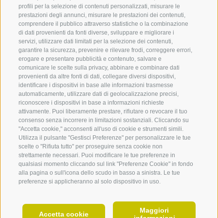
Ganderbachstrasse 1
Via Rio Gondo
profili per la selezione di contenuti personalizzati, misurare le
Tel. +39 328 483 9339
prestazioni degli annunci, misurare le prestazioni dei contenuti,
haustirol1@gmail.com
comprendere il pubblico attraverso statistiche o la combinazione
di dati provenienti da fonti diverse, sviluppare e migliorare i
CREDITS
COOKIE POLICY
PRIVACY
PREFERENZE COOKIES
servizi, utilizzare dati limitati per la selezione dei contenuti,
MAPPA DEL SITO
PARTNER
garantire la sicurezza, prevenire e rilevare frodi, correggere errori,
erogare e presentare pubblicità e contenuto, salvare e
Haus - Casa Pferscher
created with passion by
comunicare le scelte sulla privacy, abbinare e combinare dati
Wasserfallweg 4
Via delle Cascate
provenienti da altre fonti di dati, collegare diversi dispositivi,
Tel. +39 0471 654 257
identificare i dispositivi in base alle informazioni trasmesse
info@pferscher.com
automaticamente, utilizzare dati di geolocalizzazione precisi,
360° VIEW
riconoscere i dispositivi in base a informazioni richieste
www.pferscher.com
attivamente. Puoi liberamente prestare, rifiutare o revocare il tuo
FOTO & VIDEO
consenso senza incorrere in limitazioni sostanziali. Cliccando su
Alloggi
Chicche
Vacan
"Accetta cookie," acconsenti all'uso di cookie e strumenti simili.
EVENTI
Adig
Utilizza il pulsante "Gestisci Preferenze" per personalizzare le tue
Alloggi a Velturno
Il Sentiero delle Castagne
Gamperhof
scelte o "Rifiuta tutto" per proseguire senza cookie non
Hotel a Velturno
Alpe di Velturno & Lago
Vacanz
Ganderbachstraße 2
Via Rio Gondo
strettamente necessari. Puoi modificare le tue preferenze in
Rodella
Appartamenti vacanze a
Vacanz
qualsiasi momento cliccando sul link "Preferenze Cookie" in fondo
Tel. +39 0471 653 009
Velturno
Castel Velturno
alla pagina o sull'icona dello scudo in basso a sinistra. Le tue
Vacanz
info@gamperhof.eu
preferenze si applicheranno al solo dispositivo in uso.
Pensioni a Velturno
Archeoparc Velturno
Vacanz
www.gamperhof.eu
Vacanza al maso a Velturno
Chiese & cappelle
Vacanz
Eventi a Velturno
Vacanze
Maggiori
IT
Accetta cookie
informazioni