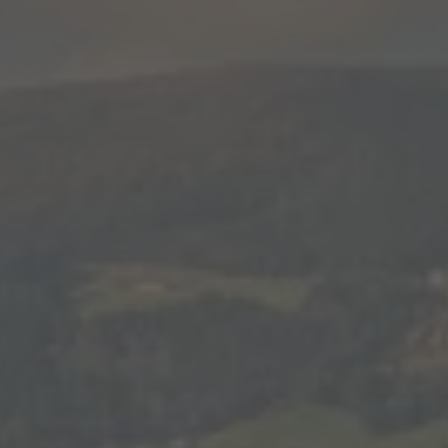
WINTER
SOMMER
Urlaubspakete