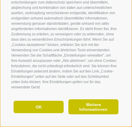
entscheidungen zum datenschutz speichern und übermitteln,
abgleichung und kombination von daten aus unterschiedlichen
quellen, verknüpfung verschiedener endgeräte, identifikation von
endgeräten anhand automatisch übermittelter informationen,
verwendung genauer standortdaten, geräte anhand von aktiv
angeforderten informationen identifizieren. Es steht Ihnen frei, Ihre
Zustimmung zu erteilen, zu verweigern oder zu widerrufen, ohne
360° VIEW
dass dies zu wesentlichen Einschränkungen führt. Wenn Sie auf
„Cookies akzeptieren" klicken, erklären Sie sich mit der
FOTO & VIDEO
Verwendung von Cookies und ähnlichen Tools einverstanden.
Verwenden Sie die Schaltfläche „Einstellungen verwalten", um
EVENTS
06 Dorfverschönerungsverein
Ihre Auswahl anzupassen oder „Alle ablehnen", um ohne Cookies
fortzufahren, die nicht unbedingt erforderlich sind. Sie können Ihre
Villanders
Einstellungen jederzeit ändern, indem Sie auf den Link „Cookie-
Einstellungen" unten auf der Seite oder auf das Schildsymbol
unten links klicken. Ihre Einstellungen gelten nur für das
verwendete Gerät.
Weitere
DE
OK
Informationen
JETZT URLAUB PLANEN