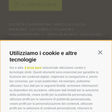
IL NOSTRO TEAM
SOCIETÀ COOPERATIVA TURISTICA CHIUSA,
BARBIANO, VELTURNO E VILLANDRO
PIAZZA MERCATO 1 -
39043 KLAUSEN / CHIUSA
(BZ)
ORARI DI APERTURA
Utilizziamo i cookie e altre
Continu
LUNEDÌ - VENERDÌ: ORE 08.30 - 12.30 E ORE 14.30
tecnologie
- 18.00
SABATO: ORE 09.00 - 12.00
Noi e altre
4 terze parti
selezionate utilizziamo cookie e
tecnologie simili. Questi strumenti sono essenziali per garantire la
fruizione dei contenuti digitali, migliorare la navigazione e, previo
tuo consenso, per scopi pubblicitari. Ad esempio, potremmo
utilizzare i tuoi dati per le seguenti finalità: archiviare informazioni
su dispositivo e/o accedervi, utilizzare dati limitati per la selezione
della pubblicità, creare profili per la pubblicità personalizzata,
utilizzare profili per la selezione di pubblicità personalizzata,
CREDITS
COOKIE POLICY
PRIVACY
PREFERENZE COOKIES
creare profili per la personalizzazione dei contenuti, utilizzare
MAPPA DEL SITO
PARTNER
profili per la selezione di contenuti personalizzati, misurare le