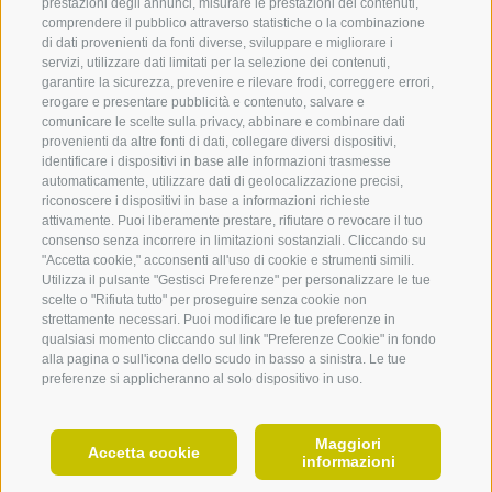
prestazioni degli annunci, misurare le prestazioni dei contenuti,
created with passion by
comprendere il pubblico attraverso statistiche o la combinazione
di dati provenienti da fonti diverse, sviluppare e migliorare i
servizi, utilizzare dati limitati per la selezione dei contenuti,
garantire la sicurezza, prevenire e rilevare frodi, correggere errori,
erogare e presentare pubblicità e contenuto, salvare e
comunicare le scelte sulla privacy, abbinare e combinare dati
provenienti da altre fonti di dati, collegare diversi dispositivi,
Alloggi
Chicche
Vacan
identificare i dispositivi in base alle informazioni trasmesse
Adig
automaticamente, utilizzare dati di geolocalizzazione precisi,
360° VIEW
Alloggi a Barbiano
Le cascate di Barbiano
riconoscere i dispositivi in base a informazioni richieste
Alloggi a Velturno
Il Sentiero delle Castagne
Vacanz
attivamente. Puoi liberamente prestare, rifiutare o revocare il tuo
FOTO & VIDEO
Alloggi a Villandro
Alpe di Velturno & Lago
consenso senza incorrere in limitazioni sostanziali. Cliccando su
Vacanz
Rodella
"Accetta cookie," acconsenti all'uso di cookie e strumenti simili.
Alloggi a Chiusa
EVENTI
Vacanz
Utilizza il pulsante "Gestisci Preferenze" per personalizzare le tue
Castel Velturno
Alloggi a Lazfons
Vacanz
scelte o "Rifiuta tutto" per proseguire senza cookie non
Alpe di Villandro
Alloggi a Gudon
Vacanz
strettamente necessari. Puoi modificare le tue preferenze in
Miniera di Villandro
qualsiasi momento cliccando sul link "Preferenze Cookie" in fondo
Alloggi a Verdignes
Vacanze
alla pagina o sull'icona dello scudo in basso a sinistra. Le tue
Monastero di Sabiona
Alloggi in Valle Isarco
Vacanze
preferenze si applicheranno al solo dispositivo in uso.
Croce di Lazfons
Maggiori
IT
Accetta cookie
informazioni