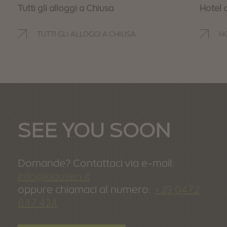
Tutti gli alloggi a Chiusa
Hotel 
TUTTI GLI ALLOGGI A CHIUSA
H
SEE YOU SOON
Domande? Contattaci via e-mail:
info@klausen.it
oppure chiamaci al numero:
+39 0472
847 424