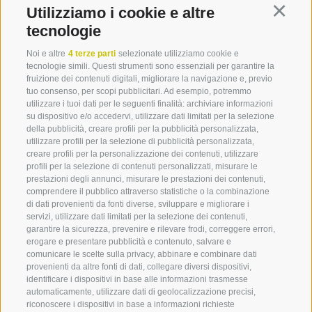
Utilizziamo i cookie e altre
Continu
tecnologie
Noi e altre
4 terze parti
selezionate utilizziamo cookie e
tecnologie simili. Questi strumenti sono essenziali per garantire la
fruizione dei contenuti digitali, migliorare la navigazione e, previo
tuo consenso, per scopi pubblicitari. Ad esempio, potremmo
utilizzare i tuoi dati per le seguenti finalità: archiviare informazioni
Una vacanza senza auto per scoprire
su dispositivo e/o accedervi, utilizzare dati limitati per la selezione
l'Alto Adige in modo ecologico e
della pubblicità, creare profili per la pubblicità personalizzata,
utilizzare profili per la selezione di pubblicità personalizzata,
rilassato
creare profili per la personalizzazione dei contenuti, utilizzare
profili per la selezione di contenuti personalizzati, misurare le
prestazioni degli annunci, misurare le prestazioni dei contenuti,
comprendere il pubblico attraverso statistiche o la combinazione
di dati provenienti da fonti diverse, sviluppare e migliorare i
Il Guest Pass Chiusa ti offre una
servizi, utilizzare dati limitati per la selezione dei contenuti,
serie di vantaggi 365 giorni
garantire la sicurezza, prevenire e rilevare frodi, correggere errori,
erogare e presentare pubblicità e contenuto, salvare e
all'anno:
comunicare le scelte sulla privacy, abbinare e combinare dati
provenienti da altre fonti di dati, collegare diversi dispositivi,
identificare i dispositivi in base alle informazioni trasmesse
automaticamente, utilizzare dati di geolocalizzazione precisi,
Mezzi pubblici
360° VIEW
riconoscere i dispositivi in base a informazioni richieste