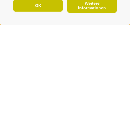
Weitere
DE
Aug
OK
Schnauders, Feldthurns
Informationen
10:00
+ weitere Termine
JETZT URLAUB PLANEN
Schnupper-Holzschnitzkurs
Handwerk/Brauchtum, Familie
Details