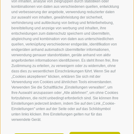
von inhalten, analyse von zielgruppen durch statistiken oder
kombinationen von daten aus verschiedenen quellen, entwicklung
nur buchbare anzeigen
und verbesserung der angebote, verwendung reduzierter daten
zur auswahl von inhalten, gewährleistung der sicherheit,
Karte
Liste
Galerie
verhinderung und aufdeckung von betrug und fehlerbehebung,
bereitstellung und anzeige von werbung und inhalten, ihre
entscheidungen zum datenschutz speichern und übermitteln,
abgleichung und kombination von daten aus unterschiedlichen
quellen, verknüpfung verschiedener endgeräte, identifikation von
endgeräten anhand automatisch übermittelter informationen,
verwendung genauer standortdaten, geräte anhand von aktiv
angeforderten informationen identifizieren. Es steht Ihnen frei, Ihre
Zustimmung zu erteilen, zu verweigern oder zu widerrufen, ohne
360° VIEW
dass dies zu wesentlichen Einschränkungen führt. Wenn Sie auf
„Cookies akzeptieren" klicken, erklären Sie sich mit der
FOTO & VIDEO
Verwendung von Cookies und ähnlichen Tools einverstanden.
Verwenden Sie die Schaltfläche „Einstellungen verwalten", um
EVENTS
Ihre Auswahl anzupassen oder „Alle ablehnen", um ohne Cookies
fortzufahren, die nicht unbedingt erforderlich sind. Sie können Ihre
Einstellungen jederzeit ändern, indem Sie auf den Link „Cookie-
Einstellungen" unten auf der Seite oder auf das Schildsymbol
unten links klicken. Ihre Einstellungen gelten nur für das
verwendete Gerät.
Dienstag
11