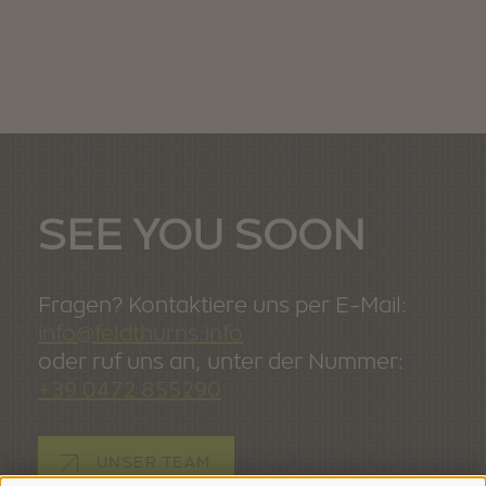
SEE YOU SOON
Fragen? Kontaktiere uns per E-Mail:
info@feldthurns.info
oder ruf uns an, unter der Nummer:
+39 0472 855290
UNSER TEAM