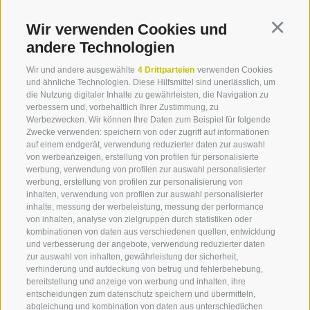
Wir verwenden Cookies und
Continu
TOURIST INFO FELDTHURNS
andere Technologien
SILVIUS-MAGNAGO-PLATZ 3 -
39040 FELDTHURNS
(BZ)
Wir und andere ausgewählte
4 Drittparteien
verwenden Cookies
und ähnliche Technologien. Diese Hilfsmittel sind unerlässlich, um
die Nutzung digitaler Inhalte zu gewährleisten, die Navigation zu
ÖFFNUNGSZEITEN
verbessern und, vorbehaltlich Ihrer Zustimmung, zu
Werbezwecken. Wir können Ihre Daten zum Beispiel für folgende
MONTAG - FREITAG: 09.00 - 12.00 UHR
Zwecke verwenden: speichern von oder zugriff auf informationen
auf einem endgerät, verwendung reduzierter daten zur auswahl
von werbeanzeigen, erstellung von profilen für personalisierte
werbung, verwendung von profilen zur auswahl personalisierter
werbung, erstellung von profilen zur personalisierung von
inhalten, verwendung von profilen zur auswahl personalisierter
inhalte, messung der werbeleistung, messung der performance
von inhalten, analyse von zielgruppen durch statistiken oder
IMPRESSUM
COOKIE-RICHTLINIE
PRIVACY
kombinationen von daten aus verschiedenen quellen, entwicklung
COOKIE PRÄFERENZEN
MARKTPLATZ
SITEMAP
und verbesserung der angebote, verwendung reduzierter daten
MITGLIEDERBEREICH
PARTNER
zur auswahl von inhalten, gewährleistung der sicherheit,
verhinderung und aufdeckung von betrug und fehlerbehebung,
created with passion by
bereitstellung und anzeige von werbung und inhalten, ihre
entscheidungen zum datenschutz speichern und übermitteln,
abgleichung und kombination von daten aus unterschiedlichen