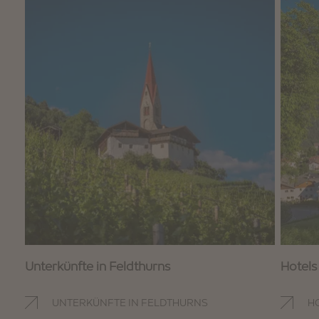
Unterkünfte in Feldthurns
Hotels
UNTERKÜNFTE IN FELDTHURNS
H