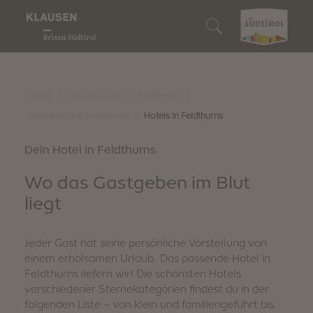
Genussregion
Wer wir sind
Wir sind Genießer
Wir sind Naturliebhaber
Wir sind Entdecker
Unterkunft suchen
Wein & Kulinarik
Klausen
Unsere Gastbetriebe
Unser Almengebiet
10 Highlights
Unterkunft buchen
|
|
|
Home
Genussregion
Feldthurns
Naturerlebnis
|
Unterkünfte in Feldthurns
Hotels in Feldthurns
Barbian
Törggelen
Genussvoll wandern
Events
So erreichst du uns
Entdecken
Dein Hotel in Feldthurns
Feldthurns
Unsere Winzer
Biken
Familienspaß
Südtirol Guest Pass
Wo das Gastgeben im Blut
Villanders
Regionale Produkte
Schneeschuh- & Winterwandern
Kunst & Kultur
Digitaler Urlaubsbegleiter
liegt
Wir sind nachhaltig
Genussevents
Skifahren
Traditionen & Bräuche
Downloads
Jeder Gast hat seine persönliche Vorstellung von
einem erholsamen Urlaub. Das passende Hotel in
Wintergaudi
Shopping & Märkte
Webcam & 360° Tour
Feldthurns liefern wir! Die schönsten Hotels
verschiedener Sternekategorien findest du in der
Stories
Wetter
folgenden Liste – von klein und familiengeführt bis