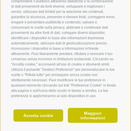
comprendere il pubblico attraverso statistiche o la combinazione
forma – e in cui lo sguardo degli artisti si percepisce
di dati provenienti da fonti diverse, sviluppare e migliorare i
ancora oggi.
servizi, utilizzare dati limitati per la selezione dei contenuti,
garantire la sicurezza, prevenire e rilevare frodi, correggere errori,
erogare e presentare pubblicità e contenuto, salvare e
comunicare le scelte sulla privacy, abbinare e combinare dati
provenienti da altre fonti di dati, collegare diversi dispositivi,
identificare i dispositivi in base alle informazioni trasmesse
automaticamente, utilizzare dati di geolocalizzazione precisi,
360° VIEW
riconoscere i dispositivi in base a informazioni richieste
attivamente. Puoi liberamente prestare, rifiutare o revocare il tuo
FOTO & VIDEO
consenso senza incorrere in limitazioni sostanziali. Cliccando su
"Accetta cookie," acconsenti all'uso di cookie e strumenti simili.
EVENTI
Utilizza il pulsante "Gestisci Preferenze" per personalizzare le tue
scelte o "Rifiuta tutto" per proseguire senza cookie non
strettamente necessari. Puoi modificare le tue preferenze in
qualsiasi momento cliccando sul link "Preferenze Cookie" in fondo
alla pagina o sull'icona dello scudo in basso a sinistra. Le tue
preferenze si applicheranno al solo dispositivo in uso.
Maggiori
IT
Accetta cookie
informazioni
PIANIFICA ORA