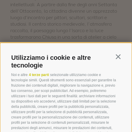
intellettuali. A partire dalla fine degli anni Settanta
dell’Ottocento, la cittadina divenne un apprezzato
luogo d’incontro per pittori, scultori, scrittori e
studiosi. Il centro storico medievale, l’atmosfera
raccolta, il paesaggio lungo l’Isarco e la luce
trasformarono Chiusa in una sorta di atelier a cielo
aperto.
Tra il 1874 e il 1914 soggiornarono a Chiusa quasi
Utilizziamo i cookie e altre
Continu
300 artisti, tra cui nomi noti come Alexander
tecnologie
Koester, Franz von Defregger, Albin Egger-Lienz e
Noi e altre
4 terze parti
selezionate utilizziamo cookie e
Hans Loesch, accanto ad artisti locali come
tecnologie simili. Questi strumenti sono essenziali per garantire la
Gallmetzer, Piffrader, Rabensteiner e Telfner.
fruizione dei contenuti digitali, migliorare la navigazione e, previo
Particolarmente stretto fu il legame con Alexander
tuo consenso, per scopi pubblicitari. Ad esempio, potremmo
Koester, che visse e lavorò a Chiusa per molti anni,
utilizzare i tuoi dati per le seguenti finalità: archiviare informazioni
trovando nella cittadina sull’Isarco importanti motivi
su dispositivo e/o accedervi, utilizzare dati limitati per la selezione
della pubblicità, creare profili per la pubblicità personalizzata,
per la sua produzione artistica.
utilizzare profili per la selezione di pubblicità personalizzata,
creare profili per la personalizzazione dei contenuti, utilizzare
Così Chiusa divenne molto più di una bella città
profili per la selezione di contenuti personalizzati, misurare le
storica: divenne un luogo in cui l’arte prendeva
prestazioni degli annunci, misurare le prestazioni dei contenuti,