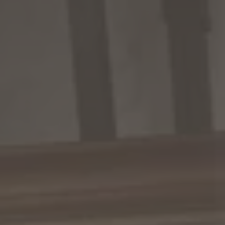
INVERNO
ESTATE
Pacchetti vacanza