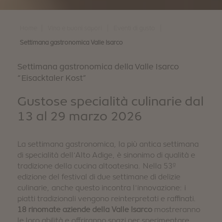
|
|
|
Home
Vino e buoni sapori
Eventi di gusto
Settimana gastronomica Valle Isarco
Settimana gastronomica della Valle Isarco
“Eisacktaler Kost”
Gustose specialità culinarie dal
13 al 29 marzo 2026
La settimana gastronomica, la più antica settimana
di specialità dell'Alto Adige, è sinonimo di qualità e
tradizione della cucina altoatesina. Nella 53ª
edizione del festival di due settimane di delizie
culinarie, anche questo incontra l'innovazione: i
piatti tradizionali vengono reinterpretati e raffinati.
18 rinomate aziende della Valle Isarco
mostreranno
le loro abilità e offriranno spazi per sperimentare,