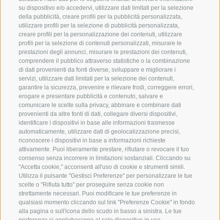
Questi prodotti e produttori sono attivamente
su dispositivo e/o accedervi, utilizzare dati limitati per la selezione
coinvolti nel programma dell'evento Eisacktaler
della pubblicità, creare profili per la pubblicità personalizzata,
Kost.
utilizzare profili per la selezione di pubblicità personalizzata,
creare profili per la personalizzazione dei contenuti, utilizzare
profili per la selezione di contenuti personalizzati, misurare le
prestazioni degli annunci, misurare le prestazioni dei contenuti,
comprendere il pubblico attraverso statistiche o la combinazione
BROCHURE "EISACKTALER KOST"
di dati provenienti da fonti diverse, sviluppare e migliorare i
servizi, utilizzare dati limitati per la selezione dei contenuti,
garantire la sicurezza, prevenire e rilevare frodi, correggere errori,
erogare e presentare pubblicità e contenuto, salvare e
comunicare le scelte sulla privacy, abbinare e combinare dati
provenienti da altre fonti di dati, collegare diversi dispositivi,
identificare i dispositivi in base alle informazioni trasmesse
automaticamente, utilizzare dati di geolocalizzazione precisi,
360° VIEW
riconoscere i dispositivi in base a informazioni richieste
attivamente. Puoi liberamente prestare, rifiutare o revocare il tuo
FOTO & VIDEO
consenso senza incorrere in limitazioni sostanziali. Cliccando su
"Accetta cookie," acconsenti all'uso di cookie e strumenti simili.
EVENTI
Utilizza il pulsante "Gestisci Preferenze" per personalizzare le tue
scelte o "Rifiuta tutto" per proseguire senza cookie non
strettamente necessari. Puoi modificare le tue preferenze in
qualsiasi momento cliccando sul link "Preferenze Cookie" in fondo
alla pagina o sull'icona dello scudo in basso a sinistra. Le tue
preferenze si applicheranno al solo dispositivo in uso.