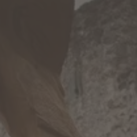
WINTER
SOMMER
Urlaubspakete