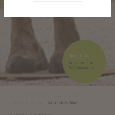
Story-Time
Kunst unter'm
Walnussbaum
|
|
|
|
Home
Genussregion
Klausen
Gufidaun
|
Highlights in Gufidaun
Kulturmeile Gufidaun