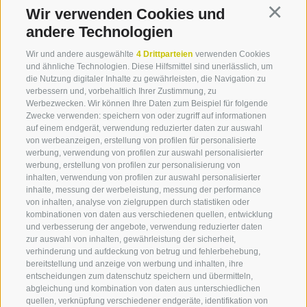
ihre Inspiration.
Wir verwenden Cookies und
Continu
andere Technologien
Jeder, der Gufidaun auf eine ganz besondere Weise
kennenlernen möchte, ist eingeladen, sich vom
Wir und andere ausgewählte
4 Drittparteien
verwenden Cookies
und ähnliche Technologien. Diese Hilfsmittel sind unerlässlich, um
künstlerischen Flair des Ortes
beeindrucken zu
die Nutzung digitaler Inhalte zu gewährleisten, die Navigation zu
lassen. Beim Schlendern auf der Kulturmeile kann
verbessern und, vorbehaltlich Ihrer Zustimmung, zu
man die einzigartige Kreativität von verschiedenen
Werbezwecken. Wir können Ihre Daten zum Beispiel für folgende
Künstler*innen bewundern und die Vielfalt der
Zwecke verwenden: speichern von oder zugriff auf informationen
auf einem endgerät, verwendung reduzierter daten zur auswahl
Kunst- und Kulturszene entdecken. Musikalisch
von werbeanzeigen, erstellung von profilen für personalisierte
umrahmt wird die Veranstaltung dabei von den
werbung, verwendung von profilen zur auswahl personalisierter
urigen und innigen Klängen der
Gruppe „Titlá“
.
werbung, erstellung von profilen zur personalisierung von
Für den vollendeten Kulturgenuss ist mit
inhalten, verwendung von profilen zur auswahl personalisierter
kulinarischen Köstlichkeiten und einem guten
inhalte, messung der werbeleistung, messung der performance
von inhalten, analyse von zielgruppen durch statistiken oder
Tropfen Eisacktaler Wein gesorgt.
kombinationen von daten aus verschiedenen quellen, entwicklung
und verbesserung der angebote, verwendung reduzierter daten
zur auswahl von inhalten, gewährleistung der sicherheit,
verhinderung und aufdeckung von betrug und fehlerbehebung,
FLYER KULTURMEILE GUFIDAUN
bereitstellung und anzeige von werbung und inhalten, ihre
entscheidungen zum datenschutz speichern und übermitteln,
abgleichung und kombination von daten aus unterschiedlichen
quellen, verknüpfung verschiedener endgeräte, identifikation von