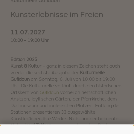
Kulturmeile Gufidaun
Kunsterlebnisse im Freien
11.07.2027
10:00 - 19:00 Uhr
Edition 2025
Kunst & Kultur
– ganz in diesem Zeichen steht auch
wieder die sechste Ausgabe der
Kulturmeile
Gufidaun
am Sonntag, 6. Juli von 10:00 bis 19:00
Uhr. Die Kulturmeile verläuft durch den historischen
Ortskern von
Gufidaun
vorbei an herrschaftlichen
Ansitzen, idyllischen Gärten, der Pfarrkirche, dem
Dorfmuseum und malerischen Plätzen. Entlang der
Stationen präsentieren 33 ausgewählte
Künstler*innen ihre Werke. Nicht nur der bekannte
Maler
Josef Telfner
war vom schmucken Dörfchen
begeistert, noch heute finden Kunstschaffende dort