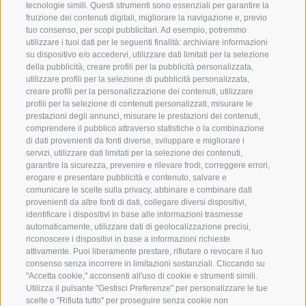
della Valle Isarco garantiranno un'esperienza
tecnologie simili. Questi strumenti sono essenziali per garantire la
fruizione dei contenuti digitali, migliorare la navigazione e, previo
culturale perfetta.
tuo consenso, per scopi pubblicitari. Ad esempio, potremmo
utilizzare i tuoi dati per le seguenti finalità: archiviare informazioni
su dispositivo e/o accedervi, utilizzare dati limitati per la selezione
della pubblicità, creare profili per la pubblicità personalizzata,
utilizzare profili per la selezione di pubblicità personalizzata,
FLYER VIALE CULTURALE GUDON
creare profili per la personalizzazione dei contenuti, utilizzare
profili per la selezione di contenuti personalizzati, misurare le
prestazioni degli annunci, misurare le prestazioni dei contenuti,
comprendere il pubblico attraverso statistiche o la combinazione
di dati provenienti da fonti diverse, sviluppare e migliorare i
servizi, utilizzare dati limitati per la selezione dei contenuti,
garantire la sicurezza, prevenire e rilevare frodi, correggere errori,
erogare e presentare pubblicità e contenuto, salvare e
comunicare le scelte sulla privacy, abbinare e combinare dati
provenienti da altre fonti di dati, collegare diversi dispositivi,
identificare i dispositivi in base alle informazioni trasmesse
automaticamente, utilizzare dati di geolocalizzazione precisi,
360° VIEW
riconoscere i dispositivi in base a informazioni richieste
attivamente. Puoi liberamente prestare, rifiutare o revocare il tuo
FOTO & VIDEO
consenso senza incorrere in limitazioni sostanziali. Cliccando su
"Accetta cookie," acconsenti all'uso di cookie e strumenti simili.
EVENTI
Utilizza il pulsante "Gestisci Preferenze" per personalizzare le tue
scelte o "Rifiuta tutto" per proseguire senza cookie non