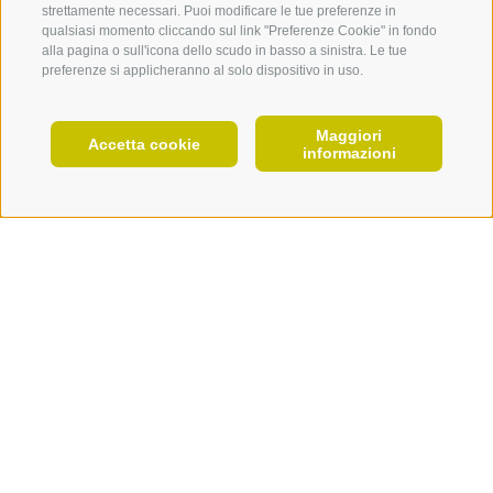
strettamente necessari. Puoi modificare le tue preferenze in
qualsiasi momento cliccando sul link "Preferenze Cookie" in fondo
alla pagina o sull'icona dello scudo in basso a sinistra. Le tue
preferenze si applicheranno al solo dispositivo in uso.
Maggiori
IT
Accetta cookie
informazioni
PIANIFICA ORA
Da non perdere!
Programma
06.07.2025
Artisti 2025
ore 10.00 - 19.00
VINZENZ SENONER
- Castel
Ingresso gratuito!
Contatto & informazioni
Summersberg - Fontana
Arte da guardare: 33 artisti partecipanti
HELGA MADERA
- Castel Summersberg