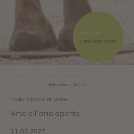
Story Time
L'arte sotto il noce
|
|
|
|
Home
Gioia in vacanza
Chiusa
Gudon
|
Chicche a Gudon
Viale culturale Gudon
Miglio culturale di Gudon
Arte all'aria aperta
11.07.2027