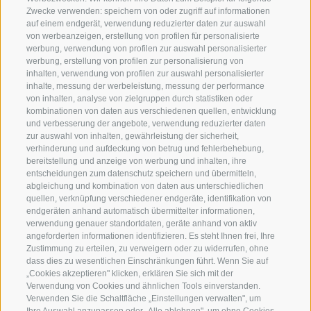
Zwecke verwenden: speichern von oder zugriff auf informationen
In unserer Region erfreut sich besonders das
auf einem endgerät, verwendung reduzierter daten zur auswahl
von werbeanzeigen, erstellung von profilen für personalisierte
„Eierpecken“
großer Beliebtheit. Für diesen
werbung, verwendung von profilen zur auswahl personalisierter
Osterbrauch benötigt man lediglich ein
werbung, erstellung von profilen zur personalisierung von
hartgekochtes Osterei, einen Spielpartner und
inhalten, verwendung von profilen zur auswahl personalisierter
etwas Glück. Der Spieler beginnt, indem er die
inhalte, messung der werbeleistung, messung der performance
Spitze seines Eis auf die Spitze des Gegenspielers
von inhalten, analyse von zielgruppen durch statistiken oder
kombinationen von daten aus verschiedenen quellen, entwicklung
schlägt. Anschließend werden die runden Seiten der
und verbesserung der angebote, verwendung reduzierter daten
Eier gegeneinander geschlagen. Der Gewinner ist
zur auswahl von inhalten, gewährleistung der sicherheit,
derjenige, dessen Ei am Ende als einziges
verhinderung und aufdeckung von betrug und fehlerbehebung,
unversehrt bleibt. Oft erfolgt diese Tradition am
bereitstellung und anzeige von werbung und inhalten, ihre
entscheidungen zum datenschutz speichern und übermitteln,
Ostersonntag nach dem Kirchen.
abgleichung und kombination von daten aus unterschiedlichen
quellen, verknüpfung verschiedener endgeräte, identifikation von
Zu Ostern erhalten Kinder von ihren Patinnen und
endgeräten anhand automatisch übermittelter informationen,
Paten ein süßes Brot namens
"Fochaz"
verwendung genauer standortdaten, geräte anhand von aktiv
(Hefegebäck) in verschiedenen Formen wir Hase
angeforderten informationen identifizieren. Es steht Ihnen frei, Ihre
Zustimmung zu erteilen, zu verweigern oder zu widerrufen, ohne
oder Zopf als Geschenk.
360° VIEW
dass dies zu wesentlichen Einschränkungen führt. Wenn Sie auf
„Cookies akzeptieren" klicken, erklären Sie sich mit der
FOTO & VIDEO
Verwendung von Cookies und ähnlichen Tools einverstanden.
Verwenden Sie die Schaltfläche „Einstellungen verwalten", um
EVENTS
Ihre Auswahl anzupassen oder „Alle ablehnen", um ohne Cookies