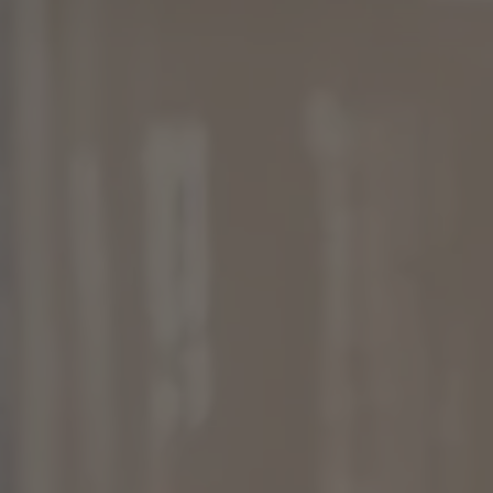
WINTER
SOMMER
Urlaubspakete