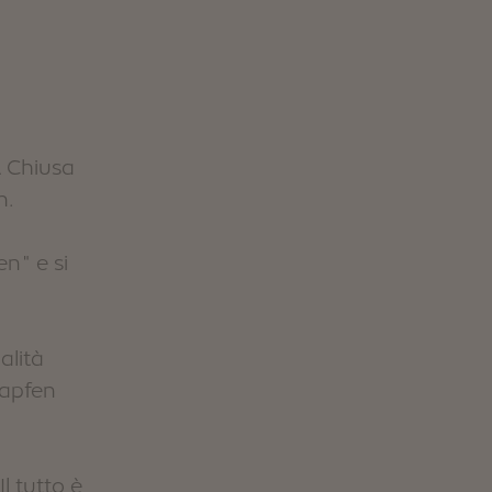
A Chiusa
n.
en" e si
alità
rapfen
l tutto è