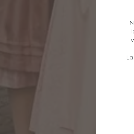
N
v
La