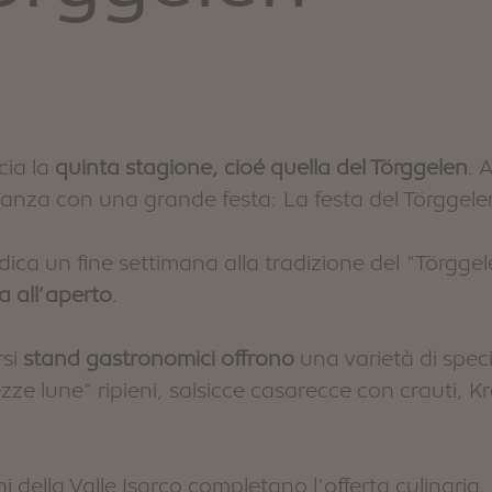
cia la
quinta stagione, cioé quella del Törggelen
. 
sanza con una grande festa: La festa del Törggele
 dedica un fine settimana alla tradizione del "Törggel
a all’aperto
.
rsi
stand gastronomici offrono
una varietà di speci
ezze lune” ripieni, salsicce casarecce con crauti, K
i della Valle Isarco completano l'offerta culinaria. I