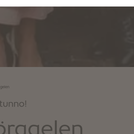
ggelen
utunno!
Törggelen