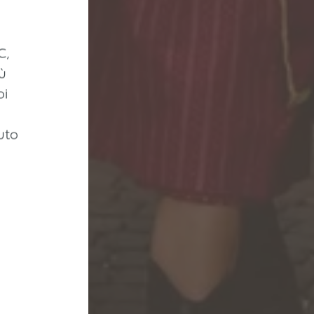
C,
ù
oi
uto
a