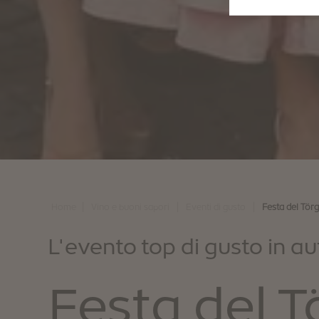
|
|
|
Home
Vino e buoni sapori
Eventi di gusto
Festa del Tör
L'evento top di gusto in a
Festa del 