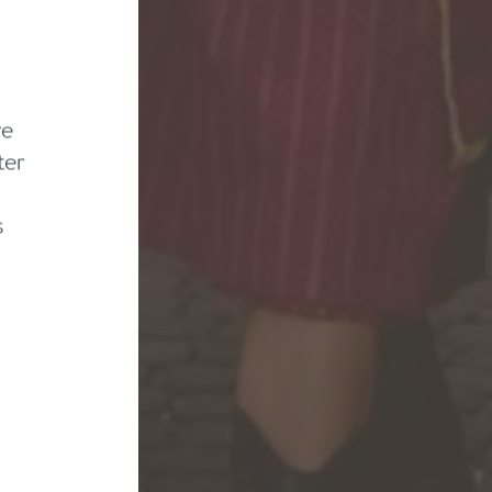
re
ter
s
h