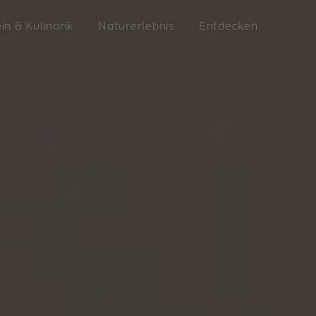
in & Kulinarik
Naturerlebnis
Entdecken
LATZFO
ern
VILLANDERS