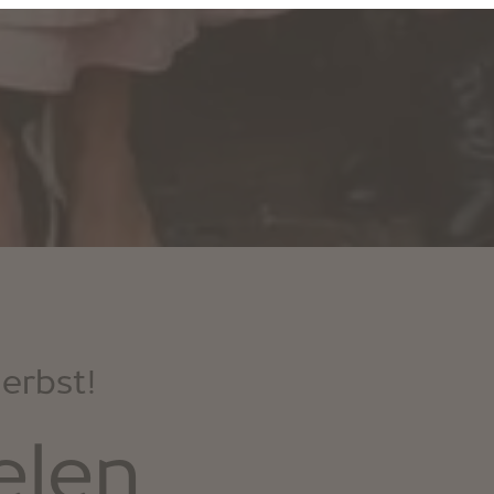
erbst!
elen