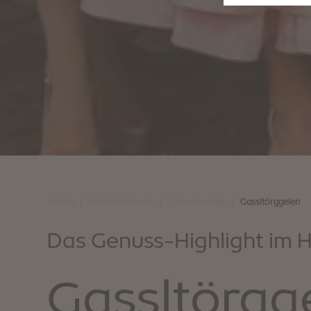
|
|
|
Home
Wein & Kulinarik
Genussevents
Gassltörggelen
Das Genuss-Highlight im H
Gassltörgg