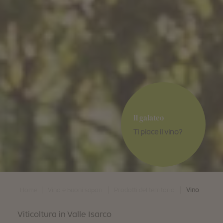
Il galateo
Ti piace il vino?
|
|
|
Home
Vino e buoni sapori
Prodotti del territorio
Vino
Viticoltura in Valle Isarco