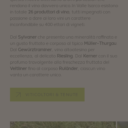
rendono il vino davvero unico.In Valle Isarco esistono
in totale
26 produttori di vino
, tutti impegnati con
passione a dare ai loro vini un carattere
inconfondibile su 400 ettari di vigneti.
Dal
Sylvaner
che presenta una mineralità raffinata e
un gusto fruttato e corposo al tipico
Müller-Thurgau
.
Dal
Gewürztraminer
, vino altoatesino per
eccellenza, al delicato
Riesling
. Dal
Kerner
con il suo
profumo travolgente alla freschezza fruttata del
Veltliner
fino al corposo
Ruländer
, ciascun vino
vanta un carattere unico.
VITICOLTORI & TENUTE