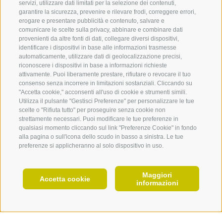
servizi, utilizzare dati limitati per la selezione dei contenuti,
garantire la sicurezza, prevenire e rilevare frodi, correggere errori,
erogare e presentare pubblicità e contenuto, salvare e
comunicare le scelte sulla privacy, abbinare e combinare dati
provenienti da altre fonti di dati, collegare diversi dispositivi,
identificare i dispositivi in base alle informazioni trasmesse
automaticamente, utilizzare dati di geolocalizzazione precisi,
360° VIEW
riconoscere i dispositivi in base a informazioni richieste
attivamente. Puoi liberamente prestare, rifiutare o revocare il tuo
FOTO & VIDEO
consenso senza incorrere in limitazioni sostanziali. Cliccando su
"Accetta cookie," acconsenti all'uso di cookie e strumenti simili.
EVENTI
Utilizza il pulsante "Gestisci Preferenze" per personalizzare le tue
scelte o "Rifiuta tutto" per proseguire senza cookie non
strettamente necessari. Puoi modificare le tue preferenze in
qualsiasi momento cliccando sul link "Preferenze Cookie" in fondo
alla pagina o sull'icona dello scudo in basso a sinistra. Le tue
preferenze si applicheranno al solo dispositivo in uso.
Maggiori
IT
Accetta cookie
informazioni
Kerner
PIANIFICA ORA
È un vitigno ottenuto incrociando Schiava e Riesling, che