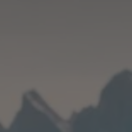
INVERNO
ESTATE
Pacchetti vacanza