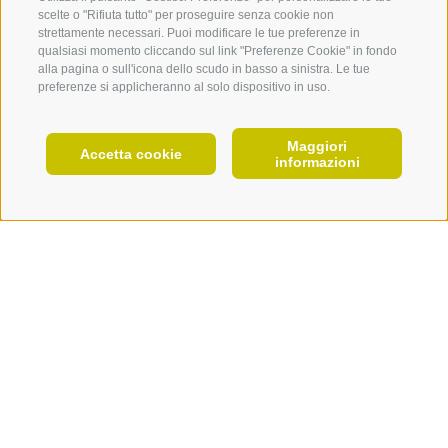
scelte o "Rifiuta tutto" per proseguire senza cookie non
un pizzico di sale
strettamente necessari. Puoi modificare le tue preferenze in
15 prugne
qualsiasi momento cliccando sul link "Preferenze Cookie" in fondo
un po’ di burro nocciola
alla pagina o sull'icona dello scudo in basso a sinistra. Le tue
pangrattato, zucchero e cannella
preferenze si applicheranno al solo dispositivo in uso.
Preparazione
Maggiori
IT
Accetta cookie
Cuocere a puntino le patate, pelarle e passarle poi
informazioni
allo schiacciapatate. Lasciarle riposare al coperto
PIANIFICA ORA
per una notte. Il giorno seguente lavorare
rapidamente il composto di patate con farina, burro,
rossi d’uovo e un pizzico di sale, formando un
impasto uniforme. Con le mani infarinate suddividere
l’impasto in 15 porzioni, formare i canederli e
riempirli con le prugne. Portare a bollore
abbondante acqua salata e farvi cuocere i canederli
alle prugne per circa 10 minuti. Versare sui canederli
il pangrattato, il burro fatto leggermente imbiondire,
la cannella e servire.