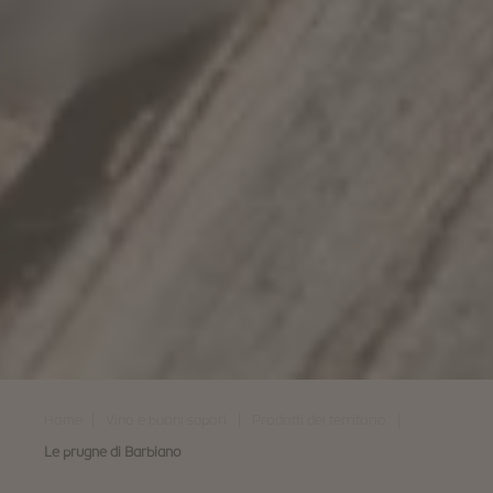
|
|
|
Home
Vino e buoni sapori
Prodotti del territorio
Le prugne di Barbiano