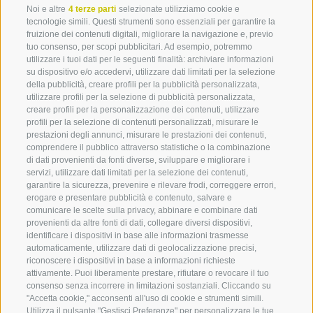
promuovendo così la purificazione e la riduzione dei
Noi e altre
4 terze parti
selezionate utilizziamo cookie e
grassi. La prugna di Barbiano ha un'alta percentuale
tecnologie simili. Questi strumenti sono essenziali per garantire la
di sorbitolo, che altrimenti serve come dolcificante e
fruizione dei contenuti digitali, migliorare la navigazione e, previo
tuo consenso, per scopi pubblicitari. Ad esempio, potremmo
si trova in natura. I frutti blu contengono la
utilizzare i tuoi dati per le seguenti finalità: archiviare informazioni
provitamina A, quasi tutte le vitamine del gruppo B e
su dispositivo e/o accedervi, utilizzare dati limitati per la selezione
numerosi oligoelementi - e quindi rafforzano il
della pubblicità, creare profili per la pubblicità personalizzata,
sistema nervoso e immunitario
e la resistenza allo
utilizzare profili per la selezione di pubblicità personalizzata,
creare profili per la personalizzazione dei contenuti, utilizzare
stress.
profili per la selezione di contenuti personalizzati, misurare le
prestazioni degli annunci, misurare le prestazioni dei contenuti,
comprendere il pubblico attraverso statistiche o la combinazione
di dati provenienti da fonti diverse, sviluppare e migliorare i
servizi, utilizzare dati limitati per la selezione dei contenuti,
Ricette
garantire la sicurezza, prevenire e rilevare frodi, correggere errori,
erogare e presentare pubblicità e contenuto, salvare e
comunicare le scelte sulla privacy, abbinare e combinare dati
Canederli di prugne di Barbiano
provenienti da altre fonti di dati, collegare diversi dispositivi,
identificare i dispositivi in base alle informazioni trasmesse
Ingredienti per 15 canederli
automaticamente, utilizzare dati di geolocalizzazione precisi,
360° VIEW
riconoscere i dispositivi in base a informazioni richieste
Ricettario prugne di Barbiano
1 kg di patate bollite
attivamente. Puoi liberamente prestare, rifiutare o revocare il tuo
FOTO & VIDEO
300 g di farina (e farina per la preparazione)
consenso senza incorrere in limitazioni sostanziali. Cliccando su
40 g di burro
"Accetta cookie," acconsenti all'uso di cookie e strumenti simili.
AL RICETTARIO
EVENTI
2 rossi d’uovo
Utilizza il pulsante "Gestisci Preferenze" per personalizzare le tue