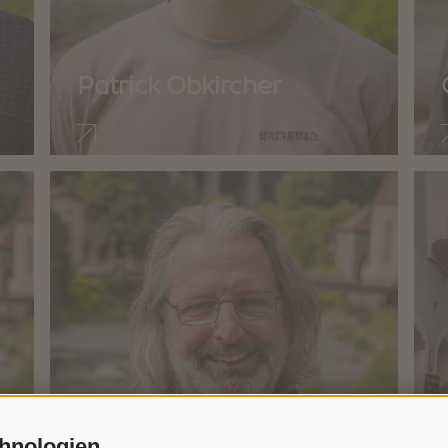
Patrick Obkircher
hnologien