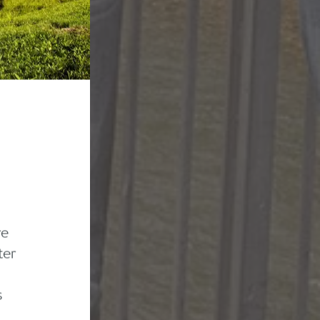
re
ter
s
h