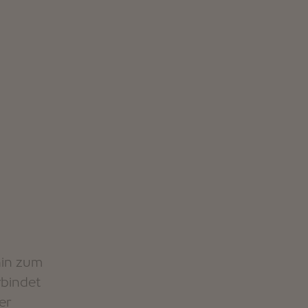
hin zum
rbindet
er