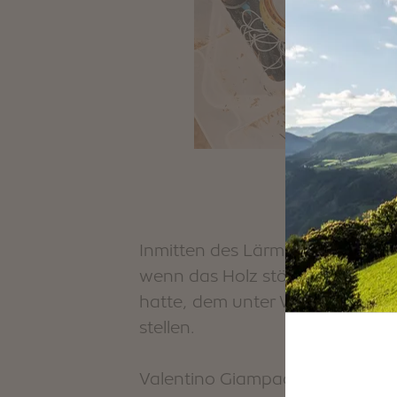
Inmitten des Lärms wuselt Simon
wenn das Holz störrisch ist und
hatte, dem unter Wanderern im
stellen.
Valentino Giampaoli aus den Mark