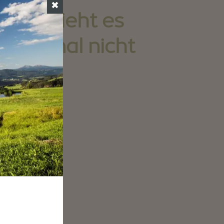
✖
unst sieht es
st einmal nicht
t an,
 Idee
n Weg zu
einer