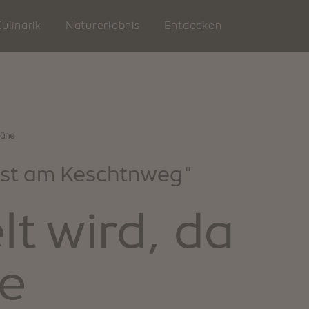
ulinarik
Naturerlebnis
Entdecken
päne
LATZFO
st am Keschtnweg"
t wird, da
ern
ne
VILLANDERS