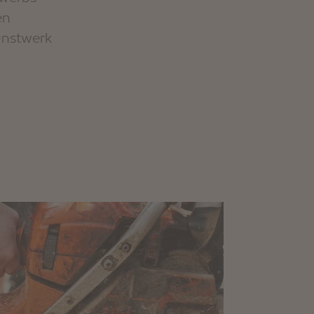
en
unstwerk