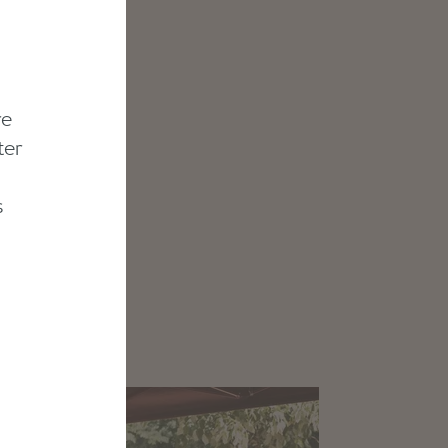
tet hat.
st bei
u Ren
n ist
re
o wie der
ter
scht
s
h