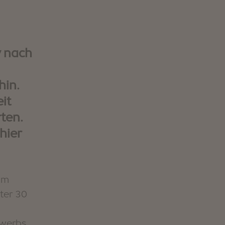
GUFIDAUN
KLAUSEN
v nach
Restaurants und
hin.
Buschenschänke
Sommer
Stories
Unterkunft suchen
it
ten.
hier
am
ter 30
ewerbs