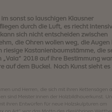
m sonst so lauschigen Klausner
iegen durch die Luft, es riecht intensi
BARBIAN
 kann sich nicht entscheiden zwischen
m, die Ohren wollen weg, die Augen 
n riesige Kastanienbaumstämme, die se
 „Vaia“ 2018 auf ihre Bestimmung war
re auf dem Buckel. Nach Kunst sieht es 
en und Herren, die sich mit ihren Kettensägen 
en sind Meister:innen der Holzbildhauerkunst. Un
mit ihren Entwürfen für neue Holzskulpturen am
ax on Art“ war das Motto des diesjährigen Wettb