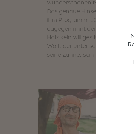
wunderschönen Maserung in Form
Das genaue Hinsehen um die natü
ihm Programm. „Galileo Galilei
dagegen rinnt der Schweiß aus al
N
Holz kein williges Material, es g
Re
Wolf, der unter seinen geschick
seine Zähne, sein Fell ist wild un