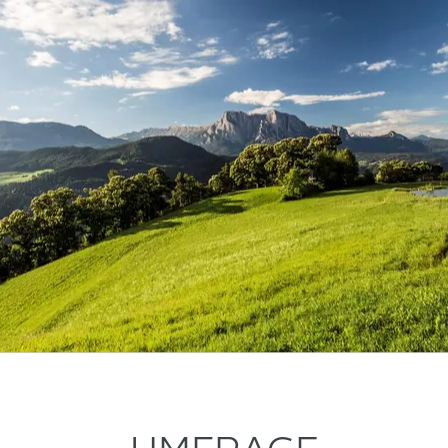
Nach K
hier er
aus.
 Rauter, die gute Seele des Projektes. Er packt mi
 sorgt für gute Laune. Simon war es, der 2016 die
mer beliebteren Kastanienweg etwas Kunst in de
en streichelt über seinen Holzklotz, der ihm mit 