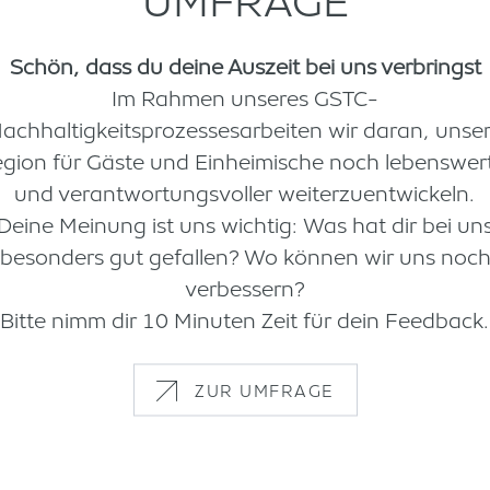
UMFRAGE
 eines riesigen Auges ein echtes Geschenk berei
rliche Geometrie eines Objektes zu entdecken, i
Schön, dass du deine Auszeit bei uns verbringst
 hat das schon vor 450 Jahren so gemacht.“ Youy
Im Rahmen unseres GSTC-
len Poren. Kraftvoll schwingt er seine Axt. Für ih
achhaltigkeitsprozessesarbeiten wir daran, unse
ibt seine Geheimnisse nicht so leicht preis. Genaus
gion für Gäste und Einheimische noch lebenswer
ten Händen immer mehr Gestalt annimmt – er flet
und verantwortungsvoller weiterzuentwickeln.
d zottelig.
Deine Meinung ist uns wichtig: Was hat dir bei un
besonders gut gefallen? Wo können wir uns noc
verbessern?
Bitte nimm dir 10 Minuten Zeit für dein Feedback.
ZUR UMFRAGE