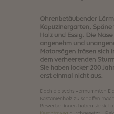
Wintergaudi
Shopping & Märkte
Webcam & 360° Tour
Stories
Wetter
Ohrenbetäubender Lärm i
Urlaubspakete
Kapuzinergarten, Späne fl
Holz und Essig. Die Nase
angenehm und unangeneh
Motorsägen fräsen sich i
dem verheerenden Sturm
Sie haben locker 200 Jah
erst einmal nicht aus.
Doch die sechs vermummten Dam
Kastanienholz zu schaffen mach
Bewerber:innen haben sie sich 
Keschtnweg
durchgesetzt. „Rel