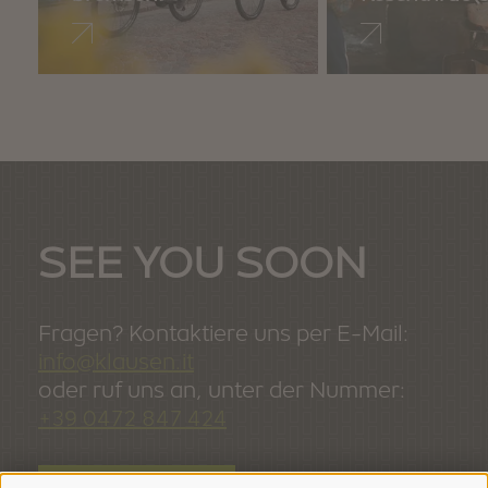
SEE YOU SOON
Fragen? Kontaktiere uns per E-Mail:
info@klausen.it
oder ruf uns an, unter der Nummer:
+39 0472 847 424