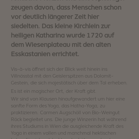
zeugen davon, dass Menschen schon
WINTER
SOMMER
Urlaubspakete
vor deutlich längerer Zeit hier
siedelten. Das kleine Kirchlein zur
heiligen Katharina wurde 1720 auf
dem Wiesenplateau mit den alten
Esskastanien errichtet.
Vis-à-vis öffnet sich der Blick weit hinein ins
Villnösstal mit den Geislerspitzen aus Dolomit-
Gestein, die sich majestätisch über dem Tal erheben.
Es ist ein magischer Ort, der Kraft gibt.
Wir sind von Klausen hinaufgewandert um hier eine
sanfte Form des Yoga, das Hatha-Yoga, zu
praktizieren. Carmen Augschöll von Bio-Weingut
Röck begleitet uns. Die junge Winzerin hat während
ihres Studiums in Wien die ausgleichende Kraft des
Yoga in einem vollen und manchmal hektischen