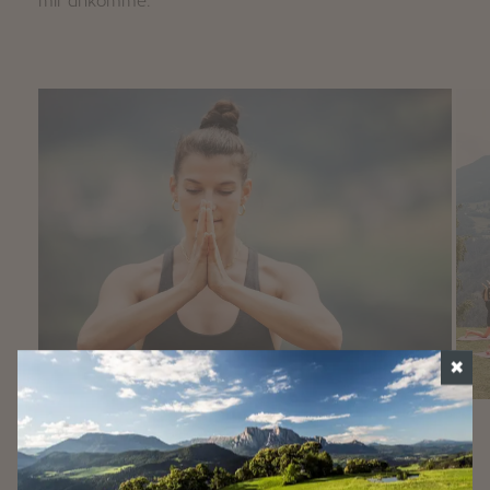
mir ankomme.
✖