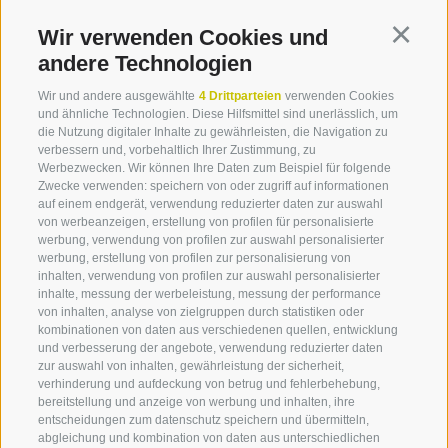
UNSER TEAM
Wir verwenden Cookies und
Continu
andere Technologien
TOURISMUSGENOSSENSCHAFT KLAUSEN, BARBIAN,
Wir und andere ausgewählte
4 Drittparteien
verwenden Cookies
FELDTHURNS UND VILLANDERS
und ähnliche Technologien. Diese Hilfsmittel sind unerlässlich, um
MARKTPLATZ 1 -
39043 KLAUSEN
(BZ)
die Nutzung digitaler Inhalte zu gewährleisten, die Navigation zu
verbessern und, vorbehaltlich Ihrer Zustimmung, zu
Werbezwecken. Wir können Ihre Daten zum Beispiel für folgende
ÖFFNUNGSZEITEN
Zwecke verwenden: speichern von oder zugriff auf informationen
MONTAG - FREITAG: 08.30 - 12.30 UHR UND 14.30 -
auf einem endgerät, verwendung reduzierter daten zur auswahl
18.00 UHR
von werbeanzeigen, erstellung von profilen für personalisierte
werbung, verwendung von profilen zur auswahl personalisierter
SAMSTAG: 09.00 - 12.00 UHR
werbung, erstellung von profilen zur personalisierung von
inhalten, verwendung von profilen zur auswahl personalisierter
inhalte, messung der werbeleistung, messung der performance
von inhalten, analyse von zielgruppen durch statistiken oder
kombinationen von daten aus verschiedenen quellen, entwicklung
und verbesserung der angebote, verwendung reduzierter daten
zur auswahl von inhalten, gewährleistung der sicherheit,
verhinderung und aufdeckung von betrug und fehlerbehebung,
IMPRESSUM
COOKIE-RICHTLINIE
PRIVACY
bereitstellung und anzeige von werbung und inhalten, ihre
COOKIE PRÄFERENZEN
MARKTPLATZ
SITEMAP
entscheidungen zum datenschutz speichern und übermitteln,
MITGLIEDERBEREICH
PARTNER
abgleichung und kombination von daten aus unterschiedlichen