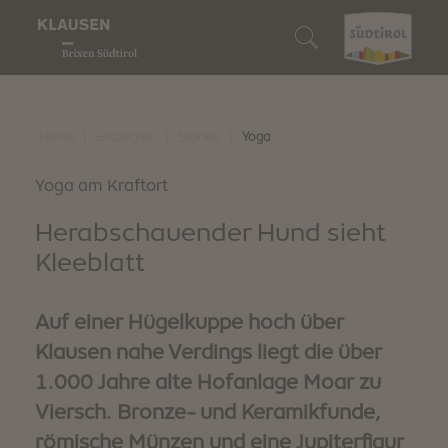
Genussregion
Wer wir sind
Wir sind Genießer
Wir sind Naturliebhaber
Wir sind Entdecker
Unterkunft suchen
Wein & Kulinarik
Klausen
Unsere Gastbetriebe
Unser Almengebiet
10 Highlights
Unterkunft buchen
|
|
|
Home
Entdecken
Stories
Yoga
Naturerlebnis
Barbian
Törggelen
Genussvoll wandern
Events
So erreichst du uns
Yoga am Kraftort
Entdecken
Herabschauender Hund sieht
Feldthurns
Unsere Winzer
Biken
Familienspaß
Südtirol Guest Pass
Kleeblatt
Villanders
Regionale Produkte
Schneeschuh- & Winterwandern
Kunst & Kultur
Digitaler Urlaubsbegleiter
Auf einer Hügelkuppe hoch über
Wir sind nachhaltig
Genussevents
Skifahren
Traditionen & Bräuche
Downloads
Klausen nahe Verdings liegt die über
1.000 Jahre alte Hofanlage Moar zu
Wintergaudi
Shopping & Märkte
Webcam & 360° Tour
Viersch. Bronze- und Keramikfunde,
Stories
Wetter
römische Münzen und eine Jupiterfigur