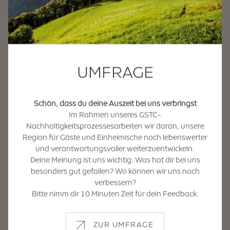
Ankommen im hier und jetzt. Atmen.
Entspannen.
Die Übungen sind gut gewählt. Kraftvolle und
UMFRAGE
rhythmische Bewegungen wechseln sich ab mit
entspannten Dehnungsübungen mit Anleitung zur
richtigen Atmung. Dabei bleiben die Abläufe
Schön, dass du deine Auszeit bei uns verbringst
fließend, sanft und langsam. Eine Stunde aktives
Im Rahmen unseres GSTC-
Wohlfühlen tut richtig gut. Danach wollen alle
Nachhaltigkeitsprozessesarbeiten wir daran, unsere
einfach nur bleiben. Vor dem Kirchlein sitzen wir
Region für Gäste und Einheimische noch lebenswerter
noch beisammen auf unseren Yogamatten und
und verantwortungsvoller weiterzuentwickeln.
plaudern über die Schönheit der Natur, des Yoga
Deine Meinung ist uns wichtig: Was hat dir bei uns
und des Lebens. Danach verstreuen wir uns wie der
besonders gut gefallen? Wo können wir uns noch
Wind in alle Richtungen – nach Pardell, Verdings,
verbessern?
Klausen und Feldthurns.
Bitte nimm dir 10 Minuten Zeit für dein Feedback.
Text: Sylvia Pollex
Fotos: Thomas Rötting
ZUR UMFRAGE