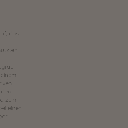
hof, das
nutzten
egrad
h einem
rixen
f dem
hwarzem
ei einer
bar