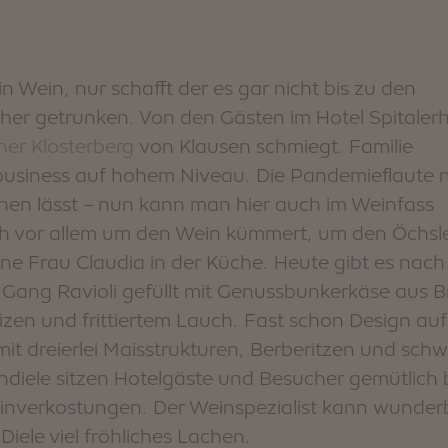
in Wein, nur schafft der es gar nicht bis zu den
rher getrunken. Von den Gästen im Hotel Spitaler
er Klosterberg
von Klausen schmiegt. Familie
business auf hohem Niveau. Die Pandemieflaute 
ehen lässt – nun kann man hier auch im Weinfass
ch vor allem um den Wein kümmert, um den Öchsl
eine Frau Claudia in der Küche. Heute gibt es nac
n Gang Ravioli gefüllt mit Genussbunkerkäse aus B
zen und frittiertem Lauch. Fast schon Design au
d mit dreierlei Maisstrukturen, Berberitzen und sc
diele sitzen Hotelgäste und Besucher gemütlich b
inverkostungen. Der Weinspezialist kann wunder
iele viel fröhliches Lachen.