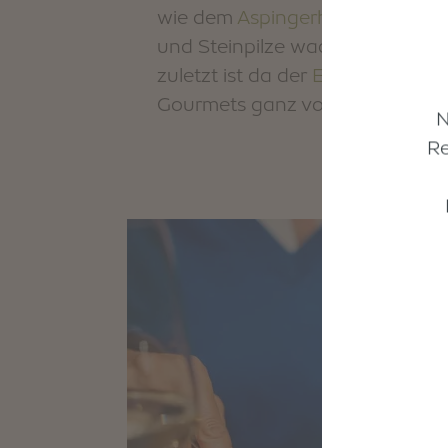
wie dem
Aspingerhof in Barbian
und Steinpilze wachsen in den
zuletzt ist da der
Eisacktaler We
Gourmets ganz vorn mittanzt un
N
Re