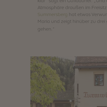
klar“ sagt ein Gufidauner. „Und
Atmosphäre draußen im Freisit
Summersberg
hat etwas Verwun
Maria und zeigt hinüber zu dre
gehen.“