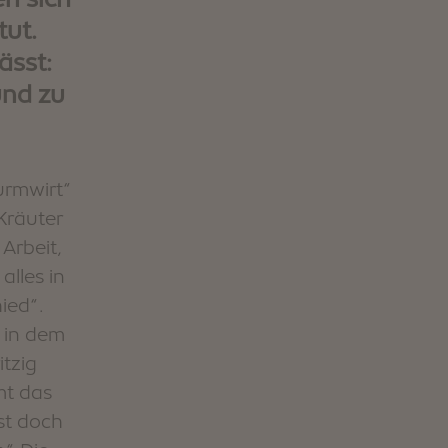
tut.
GUFIDAUN
ässt:
KLAUSEN
und zu
Restaurants und
Buschenschänke
Sommer
Stories
Unterkunft suchen
urmwirt“
Kräuter
Arbeit,
alles in
ied“.
, in dem
itzig
mt das
st doch