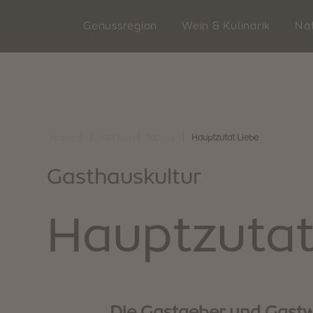
Genussregion
Wein & Kulinarik
Nat
Wer wir sind
Wir sind Genießer
Wir sind Naturliebhaber
Wir sind Entdecker
Unterkunft suchen
|
|
|
Home
Entdecken
Stories
Hauptzutat Liebe
Klausen
Unsere Gastbetriebe
Unser Almengebiet
10 Highlights
Unterkunft buchen
Gasthauskultur
Barbian
Törggelen
Genussvoll wandern
Events
So erreichst du uns
Feldthurns
Unsere Winzer
Biken
Familienspaß
Südtirol Guest Pass
Hauptzutat
Villanders
Regionale Produkte
Schneeschuh- & Winterwand
Kunst & Kultur
Digitaler Urlaubsbegleiter
Wir sind nachhaltig
Genussevents
Skifahren
Traditionen & Bräuche
Downloads
Die Gastgeber und Gastw