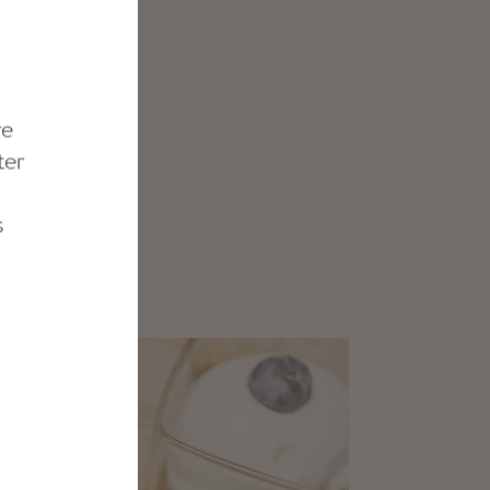
fferlinge
nd nicht
er und
re
ter
s
h